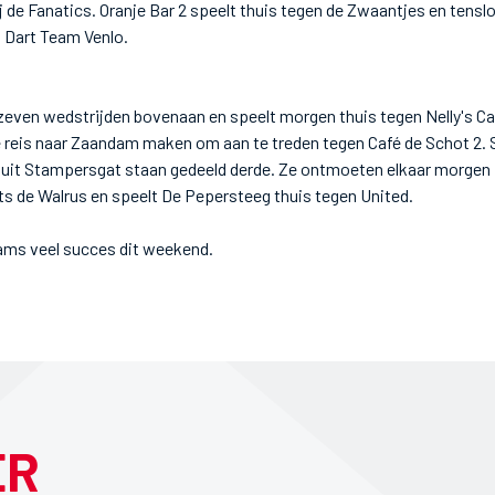
j de Fanatics. Oranje Bar 2 speelt thuis tegen de Zwaantjes en tensl
 Dart Team Venlo.
 zeven wedstrijden bovenaan en speelt morgen thuis tegen Nelly's C
e reis naar Zaandam maken om aan te treden tegen Café de Schot 2. 
e uit Stampersgat staan gedeeld derde. Ze ontmoeten elkaar morgen i
ts de Walrus en speelt De Pepersteeg thuis tegen United.
ams veel succes dit weekend.
ER