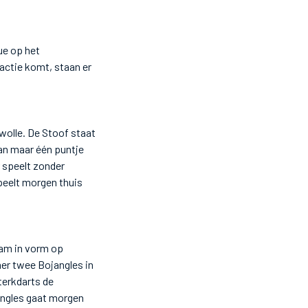
ue op het
actie komt, staan er
wolle. De Stoof staat
an maar één puntje
 speelt zonder
speelt morgen thuis
am in vorm op
er twee Bojangles in
terkdarts de
angles gaat morgen