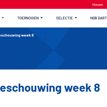
Nieuws
TOERNOOIEN
SELECTIE
NDB DAR
eschouwing week 8
beschouwing week 8