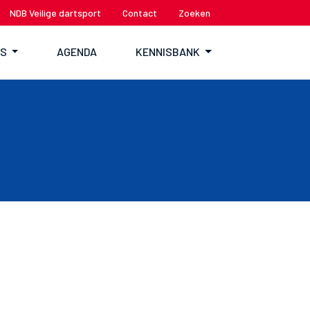
NDB Veilige dartsport
Contact
Zoeken
TS
AGENDA
KENNISBANK