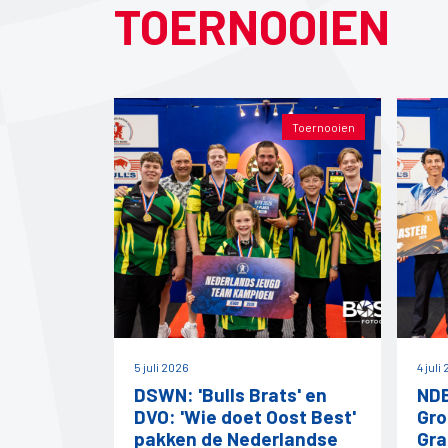
TOERNOOIEN
Toernooien
5 juli 2026
4 juli
DSWN: 'Bulls Brats' en
NDB
DVO: 'Wie doet Oost Best'
Gro
pakken de Nederlandse
Gra