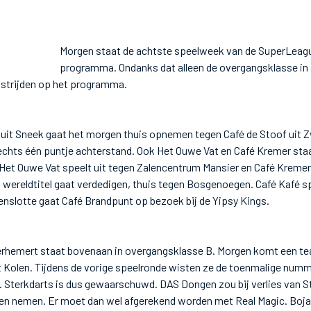
Morgen staat de achtste speelweek van de SuperLeag
programma. Ondanks dat alleen de overgangsklasse in 
strijden op het programma.
uit Sneek gaat het morgen thuis opnemen tegen Café de Stoof uit Z
echts één puntje achterstand. Ook Het Ouwe Vat en Café Kremer sta
 Het Ouwe Vat speelt uit tegen Zalencentrum Mansier en Café Kremer
ijn wereldtitel gaat verdedigen, thuis tegen Bosgenoegen. Café Kafé 
 tenslotte gaat Café Brandpunt op bezoek bij de Yipsy Kings.
rhemert staat bovenaan in overgangsklasse B. Morgen komt een te
t Kolen. Tijdens de vorige speelronde wisten ze de toenmalige numm
n. Sterkdarts is dus gewaarschuwd. DAS Dongen zou bij verlies van S
en nemen. Er moet dan wel afgerekend worden met Real Magic. Boj