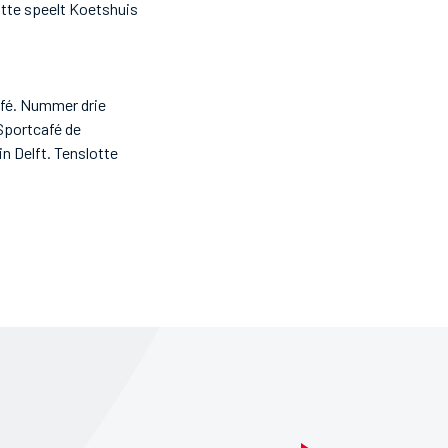
otte speelt Koetshuis
afé. Nummer drie
Sportcafé de
n Delft. Tenslotte