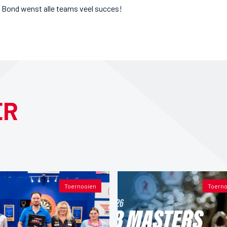
s Bond wenst alle teams veel succes!
ER
Toernooien
Toerno