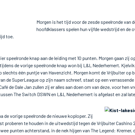
Morgen is het tijd voor de zesde speelronde van 
hoofdklassers spelen hun vijfde wedstrijd en de 
ijd toe.
ier speelronde knap aan de leiding met 10 punten. Morgen gaan zij 
t tijdens de vorige speelronde knap won bij L&L Nederhemert. Kjelvik
slechts één puntje van Havenzicht. Morgen komt de Vrijbuiter op be
s van de SuperLeague op zijn naam schreef, staat op een verrassende l
afé de Oale Jan zullen zij er alles aan doen om van deze, voor hen v
tussen The Switch DSWN en L&L Nederhemert is afgelast en zal lat
a de vorige speelronde de nieuwe koploper. Zij
st proberen te houden in de uitwedstijd tegen de Vrijbuiter Cashino 2.
twee punten achterstand, in de nek hijgen van The Legend: Kremer, 