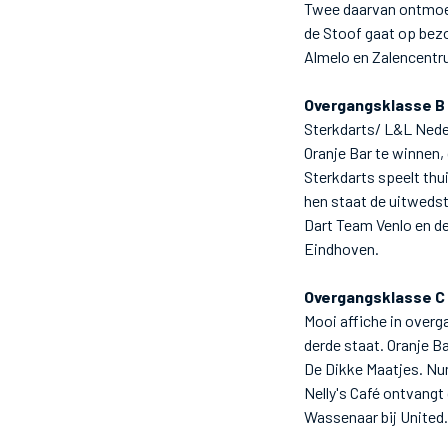
Twee daarvan ontmoet
de Stoof gaat op bez
Almelo en Zalencent
Overgangsklasse B
Sterkdarts/ L&L Neder
Oranje Bar te winnen,
Sterkdarts speelt thu
hen staat de uitweds
Dart Team Venlo en de
Eindhoven.
Overgangsklasse C
Mooi affiche in over
derde staat. Oranje B
De Dikke Maatjes. Num
Nelly's Café ontvangt
Wassenaar bij United.