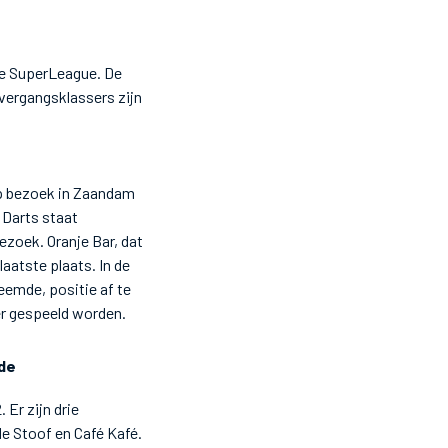
de SuperLeague. De
overgangsklassers zijn
op bezoek in Zaandam
 Darts staat
zoek. Oranje Bar, dat
aatste plaats. In de
reemde, positie af te
er gespeeld worden.
 Er zijn drie
de Stoof en Café Kafé.