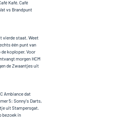
afé Kafé. Café
Vat vs Brandpunt
t vierde staat. Weet
lechts één punt van
 de koploper. Voor
 ontvangt morgen HCM
egen de Zwaantjes uit
DC Ambiance dat
mmer 5: Sonny's Darts,
tje uit Stampersgat.
p bezoek in