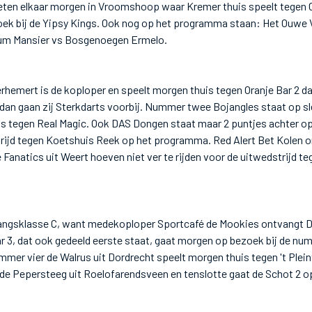
en elkaar morgen in Vroomshoop waar Kremer thuis speelt tegen C
oek bij de Yipsy Kings. Ook nog op het programma staan: Het Ouwe 
rum Mansier vs Bosgenoegen Ermelo.
hemert is de koploper en speelt morgen thuis tegen Oranje Bar 2 da
 dan gaan zij Sterkdarts voorbij. Nummer twee Bojangles staat op s
is tegen Real Magic. Ook DAS Dongen staat maar 2 puntjes achter op
trijd tegen Koetshuis Reek op het programma. Red Alert Bet Kolen
 Fanatics uit Weert hoeven niet ver te rijden voor de uitwedstrijd t
gangsklasse C, want medekoploper Sportcafé de Mookies ontvangt 
ar 3, dat ook gedeeld eerste staat, gaat morgen op bezoek bij de nu
mer vier de Walrus uit Dordrecht speelt morgen thuis tegen 't Plein
 de Pepersteeg uit Roelofarendsveen en tenslotte gaat de Schot 2 o