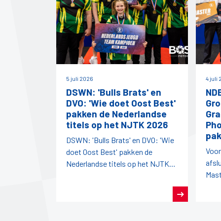
5 juli 2026
4 juli
DSWN: 'Bulls Brats' en
NDB
DVO: 'Wie doet Oost Best'
Gro
pakken de Nederlandse
Gra
titels op het NJTK 2026
Pho
pak
DSWN: 'Bulls Brats' en DVO: 'Wie
Voor
doet Oost Best' pakken de
afsl
Nederlandse titels op het NJTK
Mast
2026