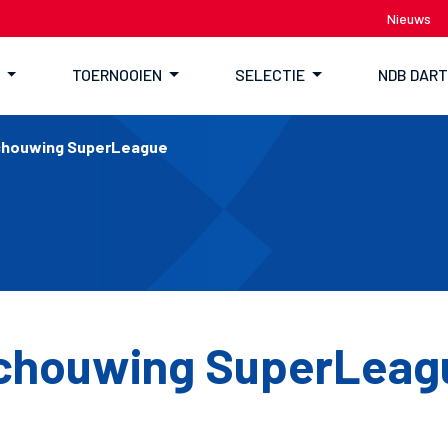
Nieuws
TOERNOOIEN
SELECTIE
NDB DAR
houwing SuperLeague
chouwing SuperLeag