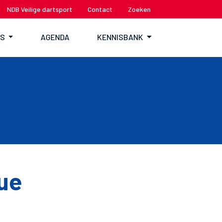
NDB Veilige dartsport
Contact
Zoeken
TS
AGENDA
KENNISBANK
ue