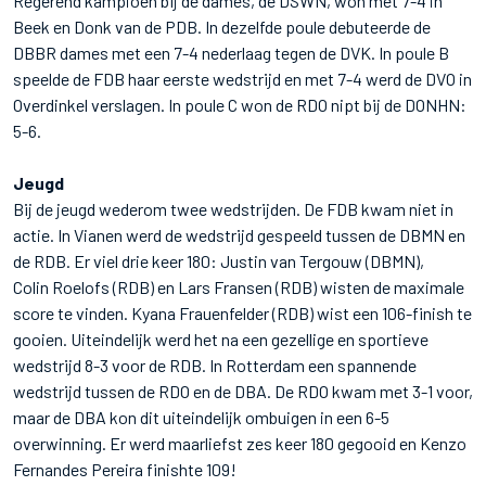
Regerend kampioen bij de dames, de DSWN, won met 7-4 in
Beek en Donk van de PDB. In dezelfde poule debuteerde de
DBBR dames met een 7-4 nederlaag tegen de DVK. In poule B
speelde de FDB haar eerste wedstrijd en met 7-4 werd de DVO in
Overdinkel verslagen. In poule C won de RDO nipt bij de DONHN:
5-6.
Jeugd
Bij de jeugd wederom twee wedstrijden. De FDB kwam niet in
actie. In Vianen werd de wedstrijd gespeeld tussen de DBMN en
de RDB. Er viel drie keer 180: Justin van Tergouw (DBMN),
Colin Roelofs (RDB) en Lars Fransen (RDB) wisten de maximale
score te vinden. Kyana Frauenfelder (RDB) wist een 106-finish te
gooien. Uiteindelijk werd het na een gezellige en sportieve
wedstrijd 8-3 voor de RDB. In Rotterdam een spannende
wedstrijd tussen de RDO en de DBA. De RDO kwam met 3-1 voor,
maar de DBA kon dit uiteindelijk ombuigen in een 6-5
overwinning. Er werd maarliefst zes keer 180 gegooid en Kenzo
Fernandes Pereira finishte 109!