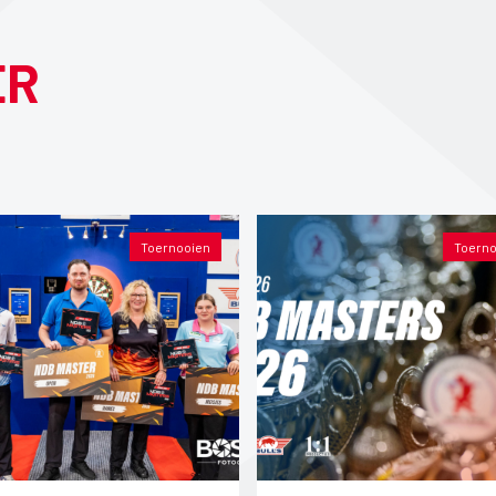
ER
Toernooien
Toerno