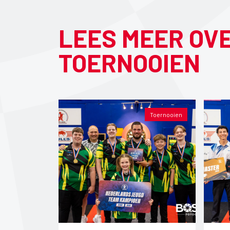
LEES MEER OV
TOERNOOIEN
Toernooien