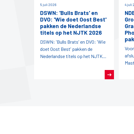
5 juli 2026
4 juli
DSWN: 'Bulls Brats' en
NDB
DVO: 'Wie doet Oost Best'
Gro
pakken de Nederlandse
Gra
titels op het NJTK 2026
Pho
pak
DSWN: 'Bulls Brats' en DVO: 'Wie
Voor
doet Oost Best' pakken de
afsl
Nederlandse titels op het NJTK
Mast
2026