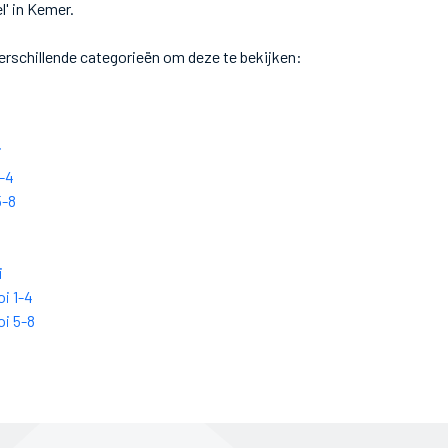
l' in Kemer.
verschillende categorieën om deze te bekijken:
i
-4
5-8
i
i 1-4
i 5-8