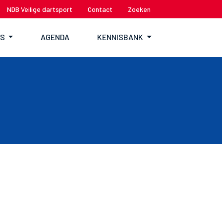
NDB Veilige dartsport
Contact
Zoeken
TS
AGENDA
KENNISBANK