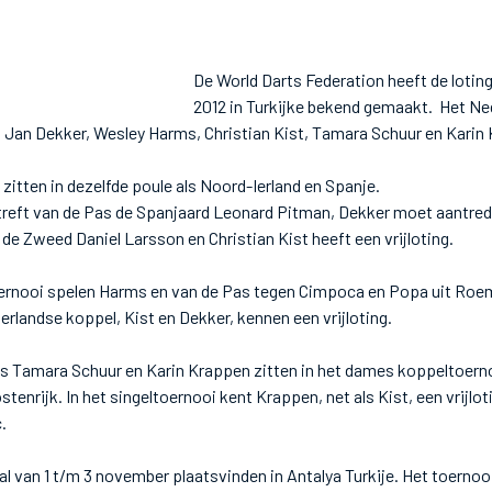
De World Darts Federation heeft de lotin
2012 in Turkijke bekend gemaakt. Het N
, Jan Dekker, Wesley Harms, Christian Kist, Tamara Schuur en Karin
zitten in dezelfde poule als Noord-Ierland en Spanje.
 treft van de Pas de Spanjaard Leonard Pitman, Dekker moet aantred
 de Zweed Daniel Larsson en Christian Kist heeft een vrijloting.
oernooi spelen Harms en van de Pas tegen Cimpoca en Popa uit Roem
erlandse koppel, Kist en Dekker, kennen een vrijloting.
 Tamara Schuur en Karin Krappen zitten in het dames koppeltoernoo
tenrijk. In het singeltoernooi kent Krappen, net als Kist, een vrijlo
.
l van 1 t/m 3 november plaatsvinden in Antalya Turkije. Het toernooi