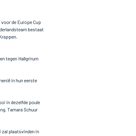
g voor de Europe Cup
ederlandsteam bestaat
 Krappen.
en tegen Hallgrirum
enië in hun eerste
i in dezelfde poule
ting. Tamara Schuur
 zal plaatsvinden in