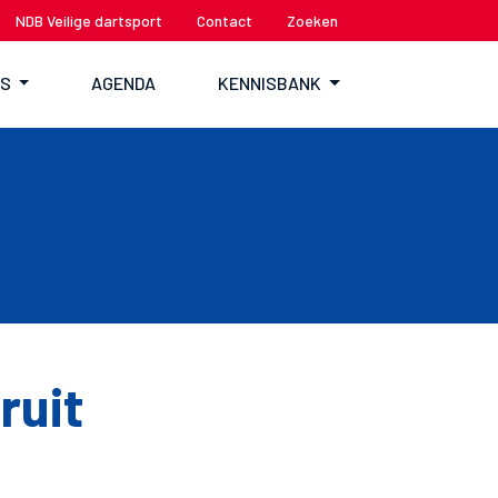
NDB Veilige dartsport
Contact
Zoeken
TS
AGENDA
KENNISBANK
ruit