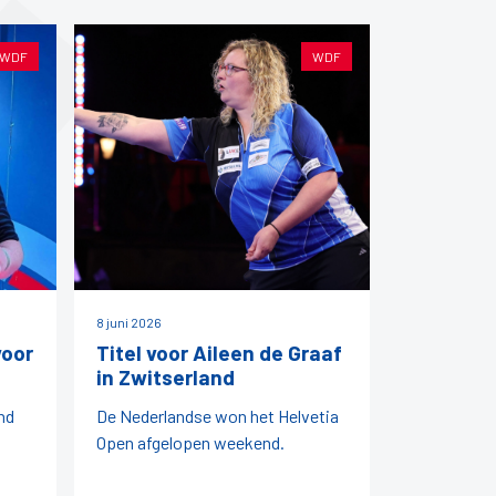
WDF
WDF
8 juni 2026
voor
Titel voor Aileen de Graaf
in Zwitserland
nd
De Nederlandse won het Helvetia
Open afgelopen weekend.