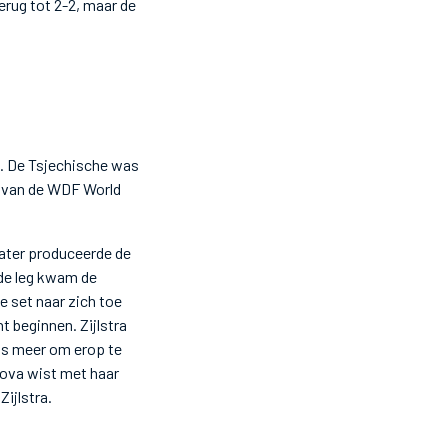
rug tot 2-2, maar de
. De Tsjechische was
n van de WDF World
later produceerde de
erde leg kwam de
e set naar zich toe
t beginnen. Zijlstra
ans meer om erop te
rova wist met haar
ijlstra.