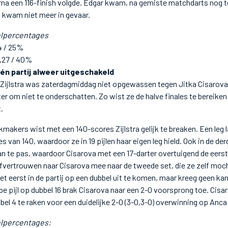
na een 116-finish volgde. Edgar kwam, na gemiste matchdarts nog te
 kwam niet meer in gevaar.
lpercentages
4 / 25%
,27 / 40%
 één partij alweer uitgeschakeld
Zijlstra was zaterdagmiddag niet opgewassen tegen Jitka Cisarova
r om niet te onderschatten. Zo wist ze de halve finales te bereike
.
okmakers wist met een 140-scores Zijlstra gelijk te breaken. Een leg 
s van 140, waardoor ze in 19 pijlen haar eigen leg hield. Ook in de d
an te pas, waardoor Cisarova met een 17-darter overtuigend de eerst
elfvertrouwen naar Cisarova mee naar de tweede set, die ze zelf moch
 het eerst in de partij op een dubbel uit te komen, maar kreeg geen k
e pijl op dubbel 16 brak Cisarova naar een 2-0 voorsprong toe. Cisa
el 4 te raken voor een duidelijke 2-0 (3-0,3-0) overwinning op Anca Z
lpercentages: