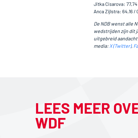
Jitka Cisarova: 77,74
Anca Zijlstra: 64,16 /
De NDB wenst alle N
wedstrijden zijn dit j
uitgebreid aandacht
media:
X (Twitter)
,
F
LEES MEER OV
WDF