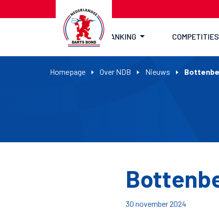
RANKING
COMPETITIES
Homepage
Over NDB
Nieuws
Bottenber
Bottenber
30 november 2024