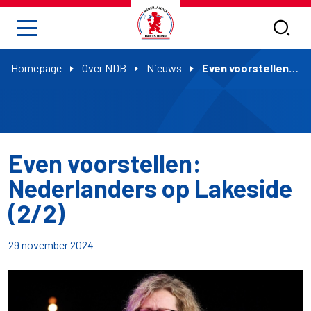
Homepage
Over NDB
Nieuws
Even voorstellen: Nederlanders op Lakeside (2/2)
Even voorstellen:
Nederlanders op Lakeside
(2/2)
29 november 2024