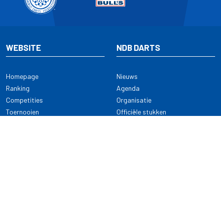
WEBSITE
NDB DARTS
Homepage
Nieuws
Ranking
Agenda
Competities
Organisatie
Toernooien
Officiële stukken
Selectie
Alle onderwerpen
NDB Darts
Kennisbank
KENNISBANK
CONTACT
Dartsport
Nederlandse Darts Bond
NDB Veilige dartsport
Archimedesbaan 7