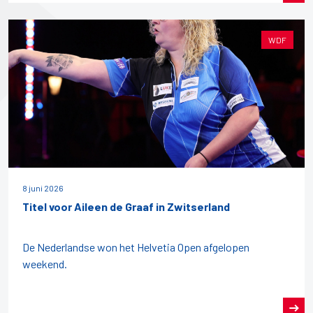
WDF
8 juni 2026
Titel voor Aileen de Graaf in Zwitserland
De Nederlandse won het Helvetia Open afgelopen
weekend.