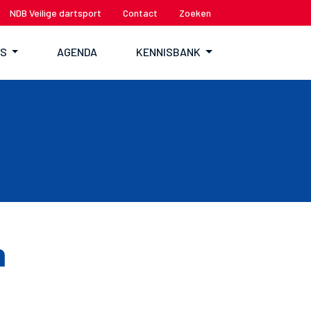
NDB Veilige dartsport
Contact
Zoeken
TS
AGENDA
KENNISBANK
n