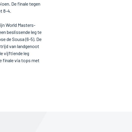
oen. De finale tegen
t 8-4.
zijn World Masters-
een beslissende leg te
ose de Sousa (6-5). De
trijd van landgenoot
 vijftiende leg
e finale via tops met