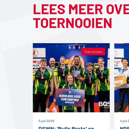
LEES MEER OV
TOERNOOIEN
Toernooien
5 juli 2026
4 juli
DSWN: 'Bulls Brats' en
NDB