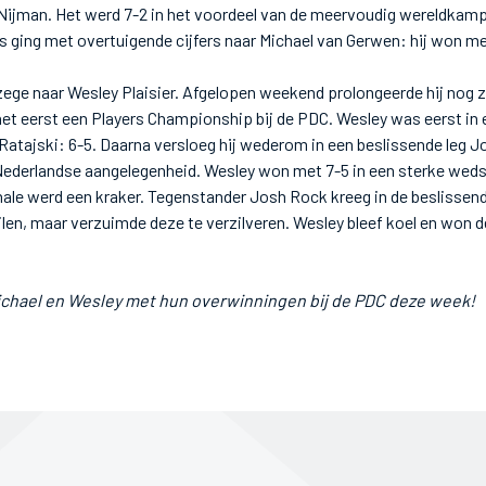
Nijman. Het werd 7-2 in het voordeel van de meervoudig wereldkampi
s ging met overtuigende cijfers naar Michael van Gerwen: hij won me
 zege naar Wesley Plaisier. Afgelopen weekend prolongeerde hij nog 
 het eerst een Players Championship bij de PDC. Wesley was eerst in 
Ratajski: 6-5. Daarna versloeg hij wederom in een beslissende leg J
Nederlandse aangelegenheid. Wesley won met 7-5 in een sterke weds
ale werd een kraker. Tegenstander Josh Rock kreeg in de beslissende
len, maar verzuimde deze te verzilveren. Wesley bleef koel en won d
Michael en Wesley met hun overwinningen bij de PDC deze week!