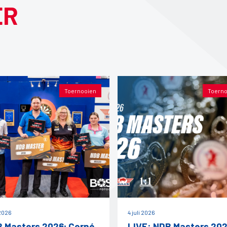
ER
Toernooien
Toerno
 2026
4 juli 2026
 Masters 2026; Corné
LIVE: NDB Masters 20