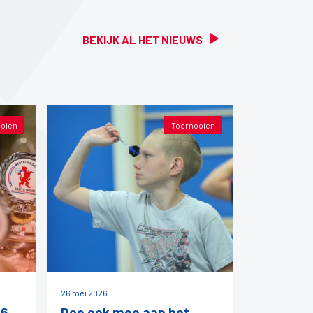
BEKIJK AL HET NIEUWS
oien
Toernooien
26 mei 2026
26
Doe ook mee aan het