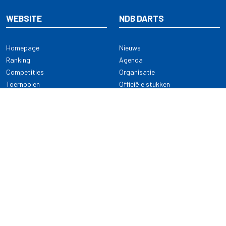
WEBSITE
NDB DARTS
Homepage
Nieuws
Ranking
Agenda
Competities
Organisatie
Toernooien
Officiële stukken
Selectie
Alle onderwerpen
NDB Darts
Kennisbank
KENNISBANK
CONTACT
Dartsport
Nederlandse Darts Bond
NDB Veilige dartsport
Archimedesbaan 7
Gedragsregels
3439 ME Nieuwegein
Reglementen