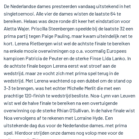
De Nederlandse dames presteerden vandaag uitstekend in het
singletoernooi. Alle vier de dames wisten de laatste 64 te
bereiken. Helaas was deze ronde dit keer het eindstation voor
Aletta Wajer. Priscilla Steenbergen speelde bij de laatste 32 een
prima partij tegen Paige Pauling, maar kwam uiteindelijk net te
kort. Lerena Rietbergen wist wel de achtste finale te bereiken
na enkele mooie overwinningen op o.a. voormalig Europees
kampioen Patricia de Peuter en de sterke Finse Lida Lanko. In
de achtste finale begon Lerena eerst wat stroef aan de
wedstrijd, maar ze vocht zich met prima spel terug in de
wedstrijd. Met Lerena wachtend op een dubbel om de stand op
3-3 te brengen, was het echter Michelle Merlit die met een
prachtige 120-finish te wedstrijd besliste. Noa-Lynn van Leuven
wist wel de halve finale te bereiken na een overtuigende
overwinning op de sterke Rhian O’Sullivan. In de halve finale wist
Noa vervolgens af te rekenen met Lorraine Hyde. Een
uitstekende dag dus voor de Nederlandse dames, met prima
spel. Hierdoor strijden onze dames nog volop mee voor de