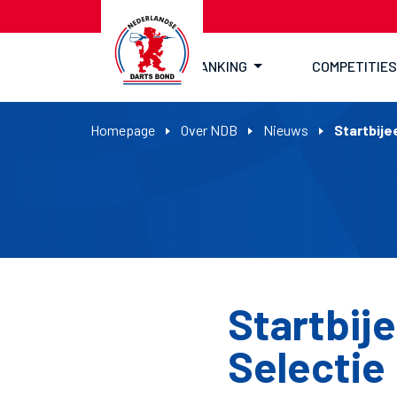
RANKING
COMPETITIES
Homepage
Over NDB
Nieuws
Startbij
Startbij
Selectie