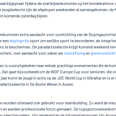
aal bijgepraat tijdens de startbijeenkomsten op het bondskantoor 
de jeugdselectie zijn de afgelopen weekenden al samengekomen; de
mt komende zaterdag bijeen.
eenkomsten extra aandacht voor voorlichting van de Dopingautorite
r een
dopingvrije
sport om eerlijke sport te bevorderen, de integrite
rs te beschermen. De paradartsselectie krijgt komend weekend tev
sporters’, met aandacht voor zaken als
matchfixing
en
grensoverschr
es is vooruitgekeken naar enkele prachtige evenementen die de k
 Dat gaat bijvoorbeeld om de WDF Europe Cup voor senioren, die ov
t jaar komt de jeugd in actie op de JDC World Cup in Gibraltar en is 
adartsselectie in De Bonte Wever in Assen.
n worden uiteraard ook gebruikt voor teambuilding. Zo werd de nieu
st en werden professionele foto’s gemaakt. De topsportovereenkom
an selectiespelers, zijn getekend en de informatiemappen zijn door