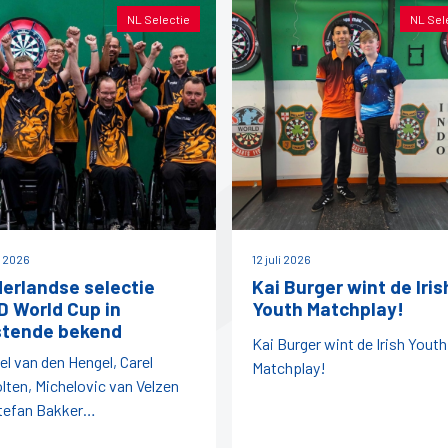
NL Selectie
NL Sel
i 2026
12 juli 2026
erlandse selectie
Kai Burger wint de Iris
 World Cup in
Youth Matchplay!
tende bekend
Kai Burger wint de Irish Youth
el van den Hengel, Carel
Matchplay!
lten, Michelovic van Velzen
tefan Bakker
egenwoordigen ons land later