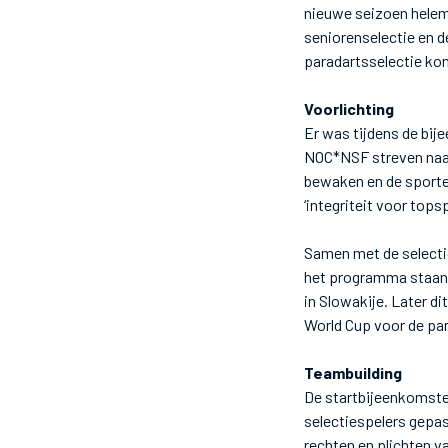
nieuwe seizoen helem
seniorenselectie en 
paradartsselectie ko
Voorlichting
Er was tijdens de bij
NOC*NSF streven naa
bewaken en de sporte
‘integriteit voor top
Samen met de selecti
het programma staan.
in Slowakije. Later di
World Cup voor de par
Teambuilding
De startbijeenkomste
selectiespelers gepa
rechten en plichten v