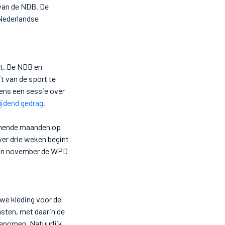
van de NDB. De
 Nederlandse
it. De NDB en
it van de sport te
ens een sessie over
ijdend gedrag
.
omende maanden op
er drie weken begint
er in november de WPD
we kleding voor de
sten, met daarin de
genomen. Natuurlijk