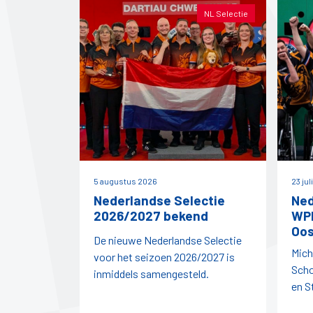
NL Selectie
5 augustus 2026
23 jul
Nederlandse Selectie
Ned
2026/2027 bekend
WPD
Oos
De nieuwe Nederlandse Selectie
Mich
voor het seizoen 2026/2027 is
Scho
inmiddels samengesteld.
en S
vert