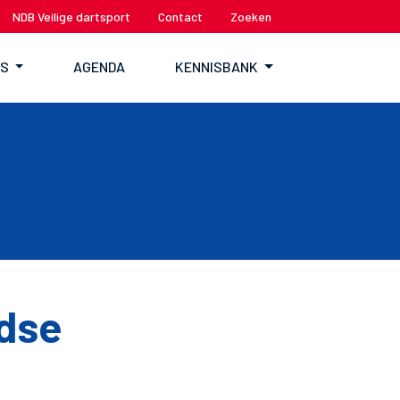
NDB Veilige dartsport
Contact
Zoeken
TS
AGENDA
KENNISBANK
dse