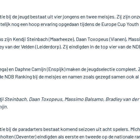
ie bij de jeugd bestaat uit vier jongens en twee meisjes. Zij zijn o
telijk nog een hoop ervaring opgedaan tijdens de Europe Cup Youth 
ns zijn Kendji Steinbach (Maarheeze), Daan Toxopeus (Vianen), Ma
y van der Velden (Leiderdorp). Zij eindigden in de top vier van de N
ga) en Daphne Camijn (Enspijk) maken de jeugdselectie compleet. Zi
de NDB Ranking bij de meisjes en namen zoals gezegd samen ook al 
ji Steinbach, Daan Toxopeus, Massimo Balsamo, Bradley van der 
ijn.
ie bij de paradarters bestaat komend seizoen uit acht spelers. Mich
cholten (Deventer) eindigden als eerste en tweede op de nationale ra