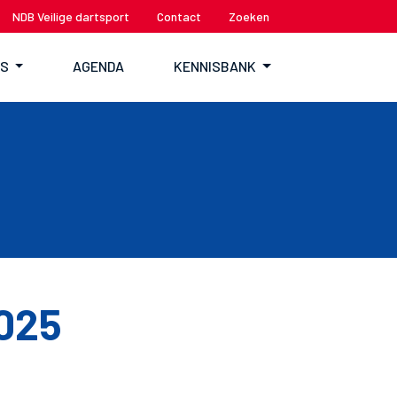
NDB Veilige dartsport
Contact
Zoeken
TS
AGENDA
KENNISBANK
025