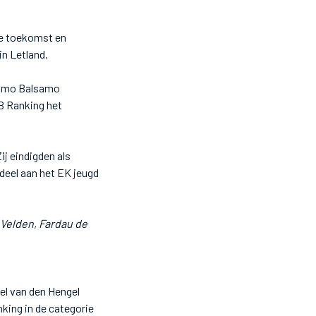
nze toekomst en
in Letland.
ssimo Balsamo
DB Ranking het
j eindigden als
deel aan het EK jeugd
Velden, Fardau de
el van den Hengel
nking in de categorie