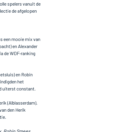
lle spelers vanuit de
lectie de afgelopen
 is een mooie mix van
mbacht) en Alexander
via de WDF-ranking
etsluis) en Robin
indigden het
 uiterst constant.
rik (Alblasserdam).
van den Herik
tie.
x, Robin Smees,