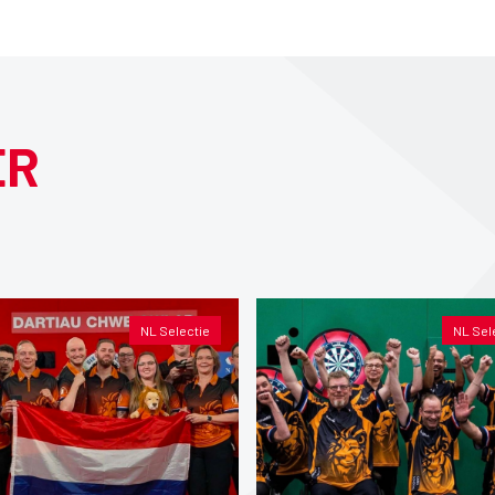
ER
NL Selectie
NL Sel