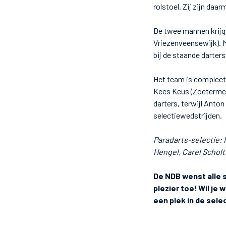
rolstoel. Zij zijn da
De twee mannen krijge
Vriezenveensewijk). 
bij de staande darte
Het team is compleet 
Kees Keus (Zoetermeer
darters, terwijl Anton
selectiewedstrijden.
Paradarts-selectie: 
Hengel, Carel Schol
De NDB wenst alle 
plezier toe! Wil je
een plek in de sele