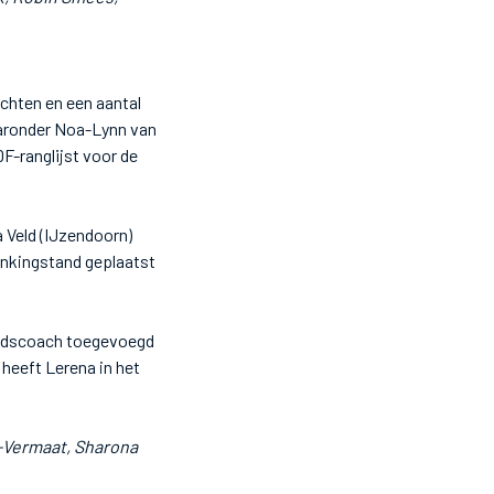
achten en een aantal
aaronder Noa-Lynn van
F-ranglijst voor de
 Veld (IJzendoorn)
ankingstand geplaatst
ondscoach toegevoegd
heeft Lerena in het
-Vermaat, Sharona