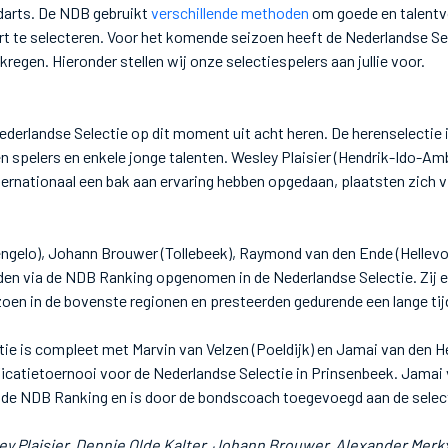
darts. De NDB gebruikt
verschillende methoden
om goede en talentvo
t te selecteren. Voor het komende seizoen heeft de Nederlandse Se
ekregen. Hieronder stellen wij onze selectiespelers aan jullie voor.
Nederlandse Selectie op dit moment uit acht heren. De herenselectie
en spelers en enkele jonge talenten. Wesley Plaisier (Hendrik-Ido-A
nternationaal een bak aan ervaring hebben opgedaan, plaatsten zich 
engelo), Johann Brouwer (Tollebeek), Raymond van den Ende (Hellevo
en via de NDB Ranking opgenomen in de Nederlandse Selectie. Zij e
oen in de bovenste regionen en presteerden gedurende een lange tijd
ie is compleet met Marvin van Velzen (Poeldijk) en Jamai van den He
icatietoernooi voor de Nederlandse Selectie in Prinsenbeek. Jamai 
p de NDB Ranking en is door de bondscoach toegevoegd aan de selec
ey Plaisier, Dennie Olde Kalter, Johann Brouwer, Alexander Merk