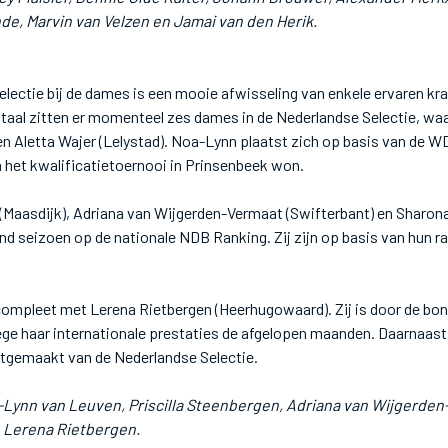
e, Marvin van Velzen en Jamai van den Herik.
lectie bij de dames is een mooie afwisseling van enkele ervaren kr
totaal zitten er momenteel zes dames in de Nederlandse Selectie, w
 Aletta Wajer (Lelystad). Noa-Lynn plaatst zich op basis van de WD
ta het kwalificatietoernooi in Prinsenbeek won.
 (Maasdijk), Adriana van Wijgerden-Vermaat (Swifterbant) en Sharona
nd seizoen op de nationale NDB Ranking. Zij zijn op basis van hun r
compleet met Lerena Rietbergen (Heerhugowaard). Zij is door de b
ge haar internationale prestaties de afgelopen maanden. Daarnaast 
uitgemaakt van de Nederlandse Selectie.
Lynn van Leuven, Priscilla Steenbergen, Adriana van Wijgerden
n Lerena Rietbergen.