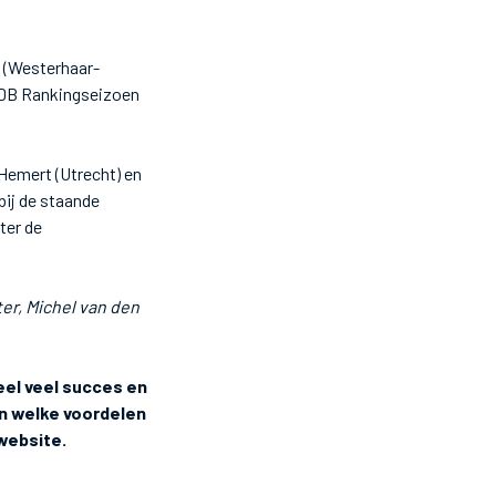
r (Westerhaar-
 NDB Rankingseizoen
 Hemert (Utrecht) en
bij de staande
ter de
ter, Michel van den
eel veel succes en
en welke voordelen
website.