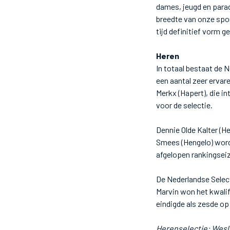
dames, jeugd en para
breedte van onze spor
tijd definitief vorm g
Heren
In totaal bestaat de 
een aantal zeer ervar
Merkx (Hapert), die i
voor de selectie.
Dennie Olde Kalter (H
Smees (Hengelo) word
afgelopen rankingseiz
De Nederlandse Select
Marvin won het kwalif
eindigde als zesde o
Herenselectie: Wesl