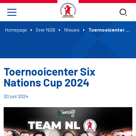
Homepage
Over NDB
Nieuws
Toernooicenter Six Nations Cup 2024
Toernooicenter Six
Nations Cup 2024
20 juni 2024