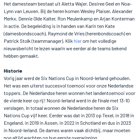
Het damesteam bestaat uit Aletta Wajer, Desiree Geel en Noa-
Lynn van Leuven. Bij de heren komen Wesley Plaiser, Alexander
Merkx, Dennie Olde Kalter, Ron Meulenkamp en Arjan Konterman
in actie. De begeleiding is in handen van Karin ten Kate
(damesbondscoach), Raymond de Vries (herenbondscoach) en
Patrick Stolk (teammanager). Klik
hier
om het volledige
nieuwsbericht te lezen waarin we eerder al de teams bekend
hebben gemaakt.
Historie
Vorig jaar werd de Six Nations Cup in Noord-Ierland gehouden.
Het was een uiterst succesvol toernooi voor onze Nederlandse
toppers. De Nederlandse heren wonnen het landentoernooi voor
de vierde keer op rij! Noord-Ierland werd in de finale met 13-10
verslagen. In totaal wonnen de Nederlandse heren de Six
Nations Cup vijf keer. Eerder was dat in 2013 op Texel, in 2018 in
Engeland, in 2019 in Assen, in 2022 in Schotland en dus in 2023
in Noord-Ierland. De dames waren vaak dichtbij, maar moeten
nog altijd wachten op hun eerste overwinning.