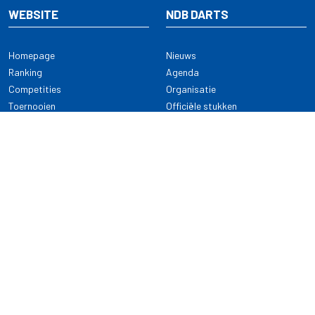
WEBSITE
NDB DARTS
Homepage
Nieuws
Ranking
Agenda
Competities
Organisatie
Toernooien
Officiële stukken
Selectie
Alle onderwerpen
NDB Darts
Kennisbank
KENNISBANK
CONTACT
Dartsport
Nederlandse Darts Bond
NDB Veilige dartsport
Archimedesbaan 7
Gedragsregels
3439 ME Nieuwegein
Reglementen
Dispensatie
030 - 2081 180