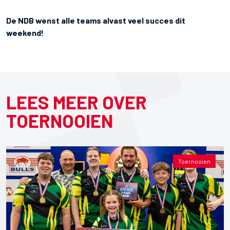
De NDB wenst alle teams alvast veel succes dit
weekend!
LEES MEER OVER
TOERNOOIEN
Toernooien