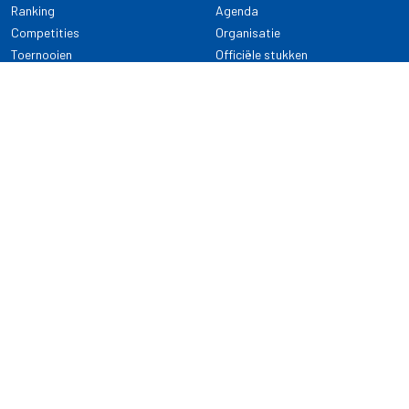
Ranking
Agenda
Competities
Organisatie
Toernooien
Officiële stukken
Selectie
Alle onderwerpen
NDB Darts
Kennisbank
KENNISBANK
CONTACT
Dartsport
Nederlandse Darts Bond
NDB Veilige dartsport
Archimedesbaan 7
Gedragsregels
3439 ME Nieuwegein
Reglementen
Dispensatie
030 - 2081 180
info@ndbdarts.nl
Alle onderwerpen