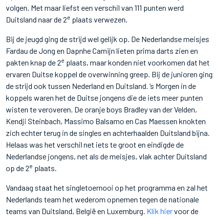
volgen. Met maar liefst een verschil van 111 punten werd
e
Duitsland naar de 2
plaats verwezen.
Bij de jeugd ging de strijd wel gelijk op. De Nederlandse meisjes
Fardau de Jong en Dapnhe Camijn lieten prima darts zien en
e
pakten knap de 2
plaats, maar konden niet voorkomen dat het
ervaren Duitse koppel de overwinning greep. Bij de junioren ging
de strijd ook tussen Nederland en Duitsland. ’s Morgen in de
koppels waren het de Duitse jongens die de iets meer punten
wisten te veroveren. De oranje boys Bradley van der Velden,
Kendji Steinbach, Massimo Balsamo en Cas Maessen knokten
zich echter terug in de singles en achterhaalden Duitsland bijna.
Helaas was het verschil net iets te groot en eindigde de
Nederlandse jongens, net als de meisjes, vlak achter Duitsland
e
op de 2
plaats.
Vandaag staat het singletoernooi op het programma en zal het
Nederlands team het wederom opnemen tegen de nationale
teams van Duitsland, België en Luxemburg.
Klik hier
voor de