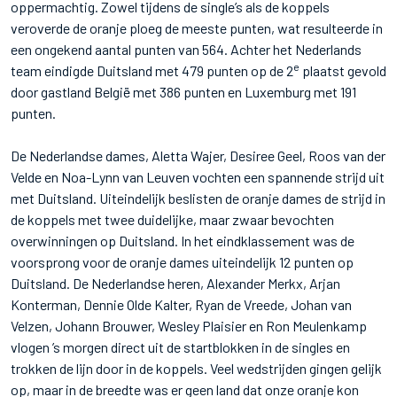
oppermachtig. Zowel tijdens de single’s als de koppels
veroverde de oranje ploeg de meeste punten, wat resulteerde in
een ongekend aantal punten van 564. Achter het Nederlands
e
team eindigde Duitsland met 479 punten op de 2
plaatst gevold
door gastland België met 386 punten en Luxemburg met 191
punten.
De Nederlandse dames, Aletta Wajer, Desiree Geel, Roos van der
Velde en Noa-Lynn van Leuven vochten een spannende strijd uit
met Duitsland. Uiteindelijk beslisten de oranje dames de strijd in
de koppels met twee duidelijke, maar zwaar bevochten
overwinningen op Duitsland. In het eindklassement was de
voorsprong voor de oranje dames uiteindelijk 12 punten op
Duitsland. De Nederlandse heren, Alexander Merkx, Arjan
Konterman, Dennie Olde Kalter, Ryan de Vreede, Johan van
Velzen, Johann Brouwer, Wesley Plaisier en Ron Meulenkamp
vlogen ’s morgen direct uit de startblokken in de singles en
trokken de lijn door in de koppels. Veel wedstrijden gingen gelijk
op, maar in de breedte was er geen land dat onze oranje kon