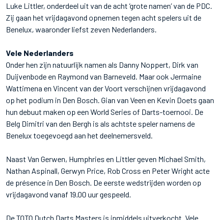
Luke Littler, onderdeel uit van de acht ‘grote namen’ van de PDC.
Zij gaan het vrijdagavond opnemen tegen acht spelers uit de
Benelux, waaronder liefst zeven Nederlanders.
Vele Nederlanders
Onder hen zijn natuurlijk namen als Danny Noppert, Dirk van
Duijvenbode en Raymond van Barneveld. Maar ook Jermaine
Wattimena en Vincent van der Voort verschijnen vrijdagavond
op het podium in Den Bosch. Gian van Veen en Kevin Doets gaan
hun debuut maken op een World Series of Darts-toernooi. De
Belg Dimitri van den Bergh is als achtste speler namens de
Benelux toegevoegd aan het deelnemersveld.
Naast Van Gerwen, Humphries en Littler geven Michael Smith,
Nathan Aspinall, Gerwyn Price, Rob Cross en Peter Wright acte
de présence in Den Bosch. De eerste wedstrijden worden op
vrijdagavond vanaf 19.00 uur gespeeld.
De TOTO Dutch Darts Masters is inmiddels uitverkocht. Vele