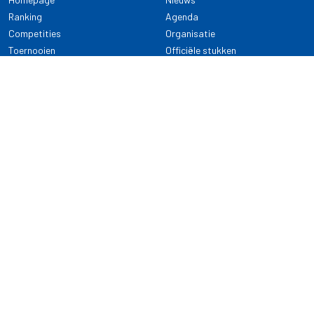
Ranking
Agenda
Competities
Organisatie
Toernooien
Officiële stukken
Selectie
Alle onderwerpen
NDB Darts
Kennisbank
KENNISBANK
CONTACT
Dartsport
Nederlandse Darts Bond
NDB Veilige dartsport
Archimedesbaan 7
Gedragsregels
3439 ME Nieuwegein
Reglementen
Dispensatie
030 - 2081 180
info@ndbdarts.nl
Alle onderwerpen