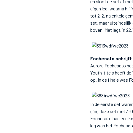
en sloot de set af met
eigen leg, waarna hij 
tot 2-2, na enkele gem
set, maar uiteindelij
boven. Met legs in 22
Fochesato schrijft
Aurora Fochesato hee
Youth-titels heeft d
op. In de finale was 
In de eerste set ware
ging deze set met 3-0
Fochesato had een kna
leg was het Fochesato