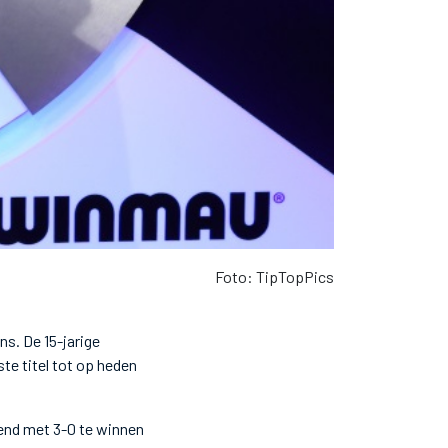
Foto: TipTopPics
s. De 15-jarige
te titel tot op heden
igend met 3-0 te winnen