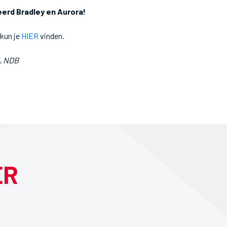
eerd Bradley en Aurora!
 kun je
HIER
vinden.
l, NDB
ER