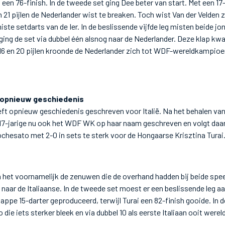
 een 76-finish. In de tweede set ging Dee beter van start. Met een 17-d
in 21 pijlen de Nederlander wist te breaken. Toch wist Van der Velden 
iste setdarts van de Ier. In de beslissende vijfde leg misten beide jo
k ging de set via dubbel één alsnog naar de Nederlander. Deze klap k
,16 en 20 pijlen kroonde de Nederlander zich tot WDF-wereldkampioen
 opnieuw geschiedenis
ft opnieuw geschiedenis geschreven voor Italië. Na het behalen v
e 17-jarige nu ook het WDF WK op haar naam geschreven en volgt daa
Fochesato met 2-0 in sets te sterk voor de Hongaarse Krisztina Turai
n het voornamelijk de zenuwen die de overhand hadden bij beide speel
 naar de Italiaanse. In de tweede set moest er een beslissende leg a
ppe 15-darter geproduceerd, terwijl Turai een 82-finish gooide. In d
 die iets sterker bleek en via dubbel 10 als eerste Italiaan ooit wer