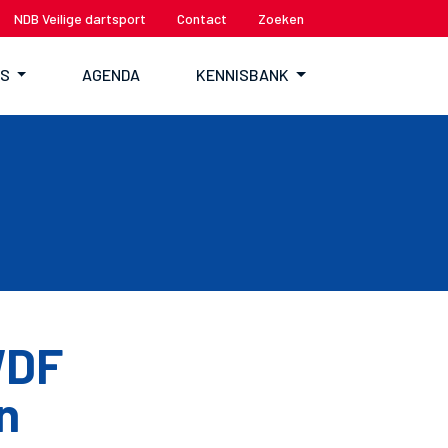
NDB Veilige dartsport
Contact
Zoeken
TS
AGENDA
KENNISBANK
WDF
n