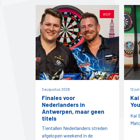
WDF
3 augustus 2026
12 jul
Finales voor
Kai
Nederlanders in
You
Antwerpen, maar geen
Kai 
titels
Matc
Tientallen Nederlanders streden
afgelopen weekend in de