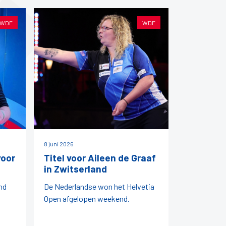
WDF
WDF
8 juni 2026
voor
Titel voor Aileen de Graaf
in Zwitserland
nd
De Nederlandse won het Helvetia
Open afgelopen weekend.