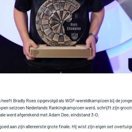
n heeft Bradly Roes opgevolgd als WDF-wereldkampioen bij de jongen
open seizoen Nederlands Rankingkampioen werd, schrijft zijn groots
inale werd afgerekend met Adam Dee, eindstand 3-0.
oed aan zijn allereerste grote finale. Hij wist zijn eigen set overtu