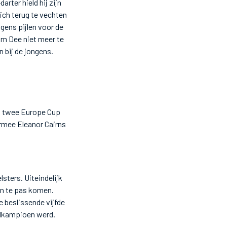
arter hield hij zijn
zich terug te vechten
ngens pijlen voor de
wam Dee niet meer te
 bij de jongens.
an twee Europe Cup
rmee Eleanor Cairns
.
sters. Uiteindelijk
an te pas komen.
e beslissende vijfde
eldkampioen werd.