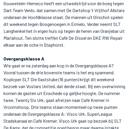
Gouwetéén-Hemeco heeft een uitwedstrijd voor de boeg tegen
Dart Team Venlo, dat samen met De Dartshop ’t Vrijthof Allstars
onderaan de Hoofdklasse staat. De mannen uit Oirschot spelen
dit weekend tegen Bosgenoegen in Ermelo. Verder neemt SLT
Langhenkel het in eigen huis op tegen de heren van Oranjebar uit
Mariahout. Ten slotte treffen Café De Dissel en DKE RW Repair
elkaar aan de oche in Staphorst.
Overgangsklasse A
Wie gaat er na zaterdag aan kop in de Overgangsklasse A?
Vooral tussen de drie bovenste teams is het erg spannend.
Koploper SLT Die Gaststube (16 punten) krijgt dit weekend
bezoek van Vostars United, dat derde staat. Bij een overwinning
komen de gasten uit Enschede op gelijke hoogte. De nummer
twee, Twenty Six Urk, gaat afreizen naar Café Kremer in
Vroomshoop. Drie teams staan momenteel op twee punten
onderaan de Overgangsklasse A: Visco Urk, SuperLeague
Stadskanaal en Café Kremer. Visco Urk gaat op bezoek bij SLT
De Karre, dat de competitie goed begon maar daarna inzakte.