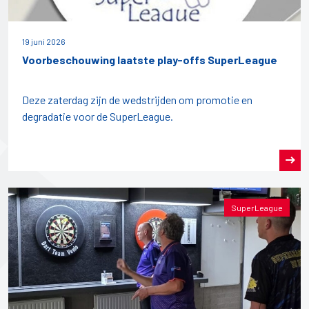
19 juni 2026
Voorbeschouwing laatste play-offs SuperLeague
Deze zaterdag zijn de wedstrijden om promotie en
degradatie voor de SuperLeague.
SuperLeague