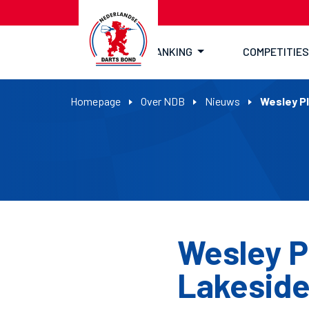
RANKING
COMPETITIES
Homepage
Over NDB
Nieuws
Wesley Pl
Wesley Pl
Lakesid