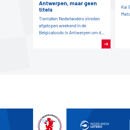
Antwerpen, maar geen
Kai 
titels
Matc
Tientallen Nederlanders streden
afgelopen weekend in de
Belgicaloods in Antwerpen om de
titels tijdens het Open Antwerpen
en het Open België.