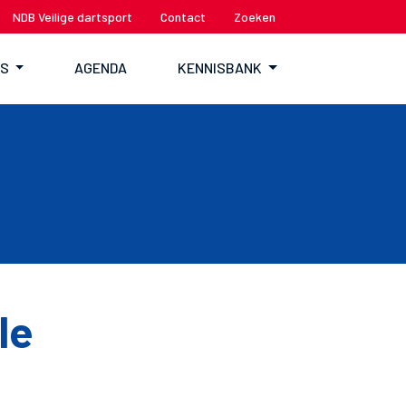
NDB Veilige dartsport
Contact
Zoeken
TS
AGENDA
KENNISBANK
le