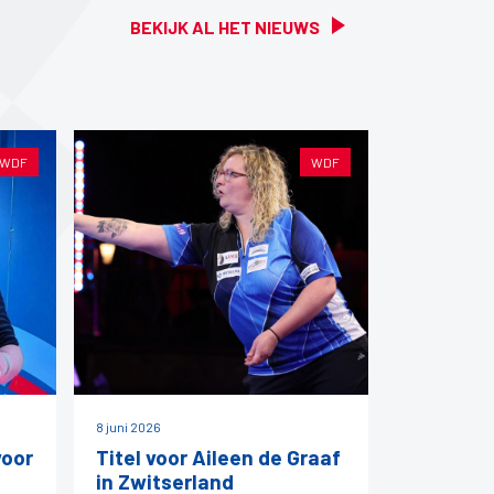
BEKIJK AL HET NIEUWS
WDF
WDF
8 juni 2026
voor
Titel voor Aileen de Graaf
in Zwitserland