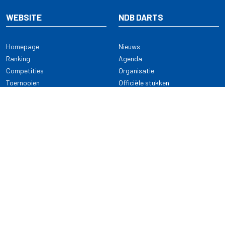
WEBSITE
NDB DARTS
Homepage
Nieuws
Ranking
Agenda
Competities
Organisatie
Toernooien
Officiële stukken
Selectie
Alle onderwerpen
NDB Darts
Kennisbank
KENNISBANK
CONTACT
Dartsport
Nederlandse Darts Bond
NDB Veilige dartsport
Archimedesbaan 7
Gedragsregels
3439 ME Nieuwegein
Reglementen