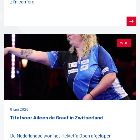
zijn carrière.
WDF
8 juni 2026
Titel voor Aileen de Graaf in Zwitserland
De Nederlandse won het Helvetia Open afgelopen