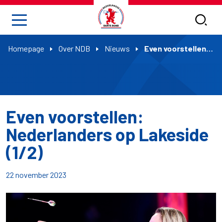
Homepage
Over NDB
Nieuws
Even voorstellen: Nederlanders op Lakeside (1/2)
Even voorstellen:
Nederlanders op Lakeside
(1/2)
22 november 2023