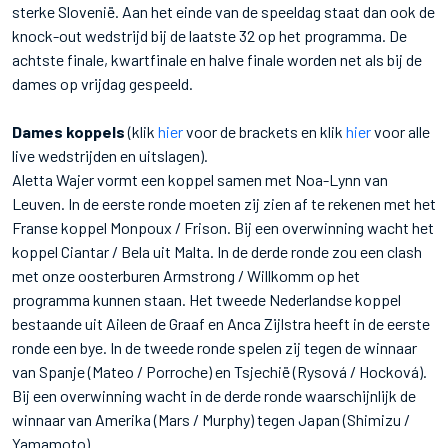
sterke Slovenië. Aan het einde van de speeldag staat dan ook de
knock-out wedstrijd bij de laatste 32 op het programma. De
achtste finale, kwartfinale en halve finale worden net als bij de
dames op vrijdag gespeeld.
Dames koppels
(klik
hier
voor de brackets en klik
hier
voor alle
live wedstrijden en uitslagen).
Aletta Wajer vormt een koppel samen met Noa-Lynn van
Leuven. In de eerste ronde moeten zij zien af te rekenen met het
Franse koppel Monpoux / Frison. Bij een overwinning wacht het
koppel Ciantar / Bela uit Malta. In de derde ronde zou een clash
met onze oosterburen Armstrong / Willkomm op het
programma kunnen staan. Het tweede Nederlandse koppel
bestaande uit Aileen de Graaf en Anca Zijlstra heeft in de eerste
ronde een bye. In de tweede ronde spelen zij tegen de winnaar
van Spanje (Mateo / Porroche) en Tsjechië (Rysová / Hocková).
Bij een overwinning wacht in de derde ronde waarschijnlijk de
winnaar van Amerika (Mars / Murphy) tegen Japan (Shimizu /
Yamamoto).