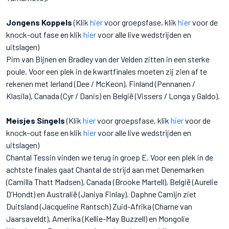
Jongens Koppels
(Klik
hier
voor groepsfase, klik
hier
voor de
knock-out fase en klik
hier
voor alle live wedstrijden en
uitslagen)
Pim van Bijnen en Bradley van der Velden zitten in een sterke
poule. Voor een plek in de kwartfinales moeten zij zien af te
rekenen met Ierland (Dee / McKeon), Finland (Pennanen /
Klasila), Canada (Cyr / Danis) en België (Vissers / Longa y Galdo).
Meisjes Singels
(Klik
hier
voor groepsfase, klik
hier
voor de
knock-out fase en klik
hier
voor alle live wedstrijden en
uitslagen)
Chantal Tessin vinden we terug in groep E. Voor een plek in de
achtste finales gaat Chantal de strijd aan met Denemarken
(Camilla Thatt Madsen), Canada (Brooke Martell), België (Aurelie
D’Hondt) en Australië (Janiya Finlay). Daphne Camijn ziet
Duitsland (Jacqueline Rantsch) Zuid-Afrika (Charne van
Jaarsaveldt), Amerika (Kellie-May Buzzell) en Mongolie