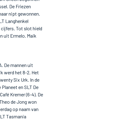
sel. De Friezen
 maar nipt gewonnen.
SLT Langhenkel
jfers. Tot slot hield
n uit Ermelo. Maik
A. De mannen uit
k werd het 8-2. Het
wenty Six Urk. In de
e Planeet en SLT De
Café Kremer (6-4). De
m. Theo de Jong won
aterdag op naam van
 SLT Tasmania