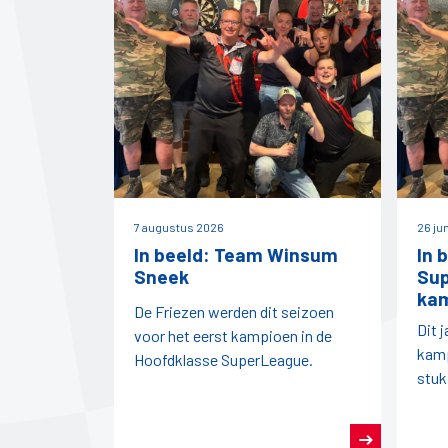
7 augustus 2026
26 ju
In beeld: Team Winsum
In 
Sneek
Su
ka
De Friezen werden dit seizoen
Dit 
voor het eerst kampioen in de
kamp
Hoofdklasse SuperLeague.
stuk
seiz