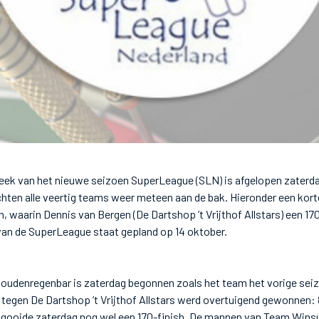
week van het nieuwe seizoen SuperLeague (SLN) is afgelopen zaterd
en alle veertig teams weer meteen aan de bak. Hieronder een korte
, waarin Dennis van Bergen (De Dartshop ’t Vrijthof Allstars) een 17
an de SuperLeague staat gepland op 14 oktober.
udenregenbar is zaterdag begonnen zoals het team het vorige seiz
 tegen De Dartshop ’t Vrijthof Allstars werd overtuigend gewonnen: 
 gooide zaterdag nog wel een 170-finish. De mannen van Team Wi