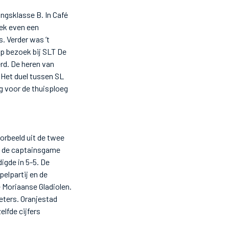
ngsklasse B. In Café
eek even een
. Verder was ’t
op bezoek bij SLT De
rd. De heren van
 Het duel tussen SL
g voor de thuisploeg
oorbeeld uit de twee
p de captainsgame
igde in 5-5. De
elpartij en de
 Moriaanse Gladiolen.
eters. Oranjestad
lfde cijfers