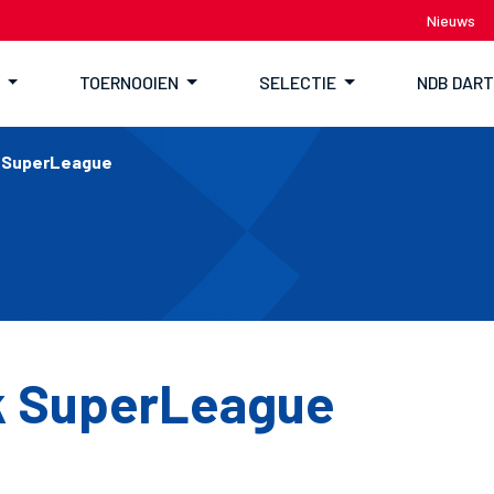
Nieuws
TOERNOOIEN
SELECTIE
NDB DAR
k SuperLeague
k SuperLeague