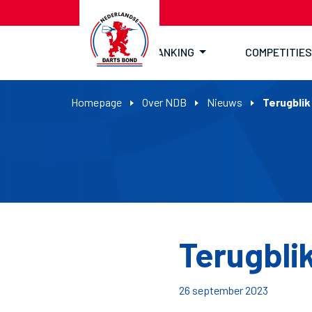
RANKING
COMPETITIES
Homepage
Over NDB
Nieuws
Terugbli
Terugbli
26 september 2023