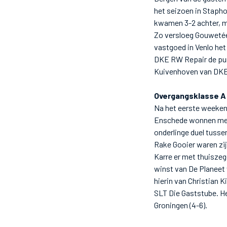
het seizoen in Stapho
kwamen 3-2 achter, ma
Zo versloeg Gouwetéé
vastgoed in Venlo het
DKE RW Repair de pun
Kuivenhoven van DKE n
Overgangsklasse A
Na het eerste weeken
Enschede wonnen met d
onderlinge duel tusse
Rake Gooier waren zij
Karre er met thuiszeg
winst van De Planeet 
hierin van Christian 
SLT Die Gaststube. H
Groningen (4-6).