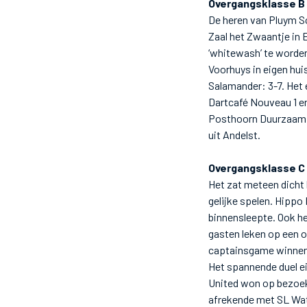
Overgangsklasse B
De heren van Pluym S
Zaal het Zwaantje in 
‘whitewash’ te worden
Voorhuys in eigen hui
Salamander: 3-7. Het 
Dartcafé Nouveau 1 en
Posthoorn Duurzaam e
uit Andelst.
Overgangsklasse C
Het zat meteen dicht 
gelijke spelen. Hipp
binnensleepte. Ook he
gasten leken op een o
captainsgame winnen. 
Het spannende duel e
United won op bezoek 
afrekende met SL Wat