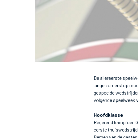
De allereerste speel
lange zomerstop mocht
gespeelde wedstrijden
volgende speelweek v
Hoofdklasse
Regerend kampioen Go
eerste thuiswedstrijd
Bergen van de gasten