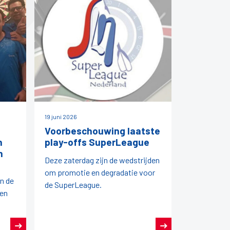
19 juni 2026
Voorbeschouwing laatste
n
play-offs SuperLeague
n
Deze zaterdag zijn de wedstrijden
om promotie en degradatie voor
an de
de SuperLeague.
den