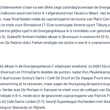
childerwerken staan na een dikke zege zaterdag bovenaan de Overga
Eindhoven werd met liefst 9-1 afgerekend met Fanatics Weert. Het l
, maar Roel Geelen redde de captainsgame ten koste van Mario Caris
s te sterk voor Binnadorst (7-3) en overtuigde Xtreme sport Tilburg 
eerste gelijke spel in de Overgangsklasse A is inmiddels ook genotee
 SL Dubbel10 Arnhem hielden elkaar in Brunssum in evenwicht (5-5).
n De Reünie-Adro Parket eindigde ten slotte in een 6-4 overwinnin
bij elkaar in de Overgangsklasse C afgelopen weekend, zo blijkt bijv
o Hilversum en PrimaDarts deelden de punten, nadat Ron Meulenkam
t duel tussen Sonny’s Darts / Café De Stoof en De Haagse Poort eind
verwinning af te stevenen, maar zagen de thuisploeg de laatste kopp
Verder was De Moriaan in Kampen te sterk voor de collega’s van De
indigde in 6-4, mede door de gewonnen captainsgame van Patrick P
bij Café Sante Leiden (3-7), terwijl Superleague Rotterdam met dieze
ergoor Bastards uit Nijkerk.