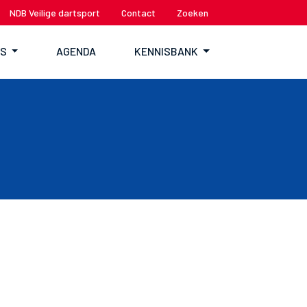
NDB Veilige dartsport
Contact
Zoeken
TS
AGENDA
KENNISBANK