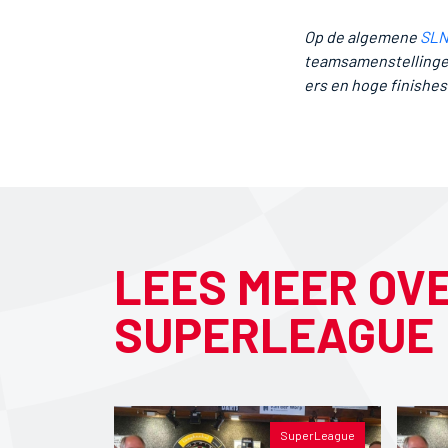
Op de algemene
SLN
teamsamenstellingen e
ers en hoge finishes
LEES MEER OV
SUPERLEAGUE
SuperLeague