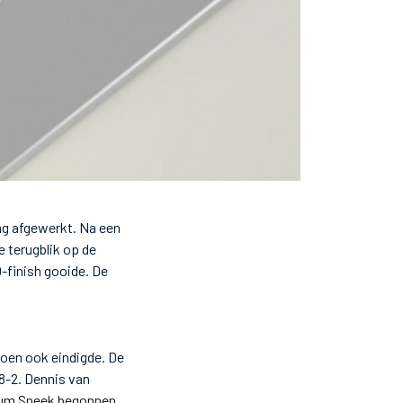
ag afgewerkt. Na een
 terugblik op de
0-finish gooide. De
oen ook eindigde. De
8-2. Dennis van
nsum Sneek begonnen