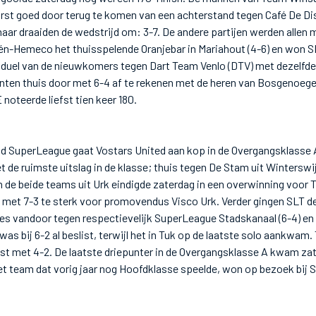
rst goed door terug te komen van een achterstand tegen Café De Dis
ar draaiden de wedstrijd om: 3-7. De andere partijen werden allen
n-Hemeco het thuisspelende Oranjebar in Mariahout (4-6) en won 
 duel van de nieuwkomers tegen Dart Team Venlo (DTV) met dezelfde ci
ten thuis door met 6-4 af te rekenen met de heren van Bosgenoege
oteerde liefst tien keer 180.
d SuperLeague gaat Vostars United aan kop in de Overgangsklasse 
e ruimste uitslag in de klasse; thuis tegen De Stam uit Winterswij
n de beide teams uit Urk eindigde zaterdag in een overwinning voor T
 met 7-3 te sterk voor promovendus Visco Urk. Verder gingen SLT d
es vandoor tegen respectievelijk SuperLeague Stadskanaal (6-4) en 
was bij 6-2 al beslist, terwijl het in Tuk op de laatste solo aankwa
Kist met 4-2. De laatste driepunter in de Overgangsklasse A kwam z
et team dat vorig jaar nog Hoofdklasse speelde, won op bezoek bij