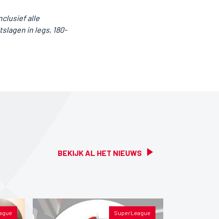
clusief alle
tslagen in legs, 180-
BEKIJK AL HET NIEUWS
ague
SuperLeague