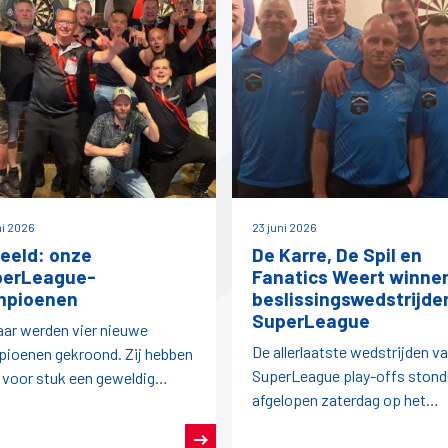
ni 2026
23 juni 2026
beeld: onze
De Karre, De Spil en
perLeague-
Fanatics Weert winne
mpioenen
beslissingswedstrijde
SuperLeague
jaar werden vier nieuwe
De allerlaatste wedstrijden v
ioenen gekroond. Zij hebben
SuperLeague play-offs ston
 voor stuk een geweldig
afgelopen zaterdag op het
oen darts achter de rug.
programma.