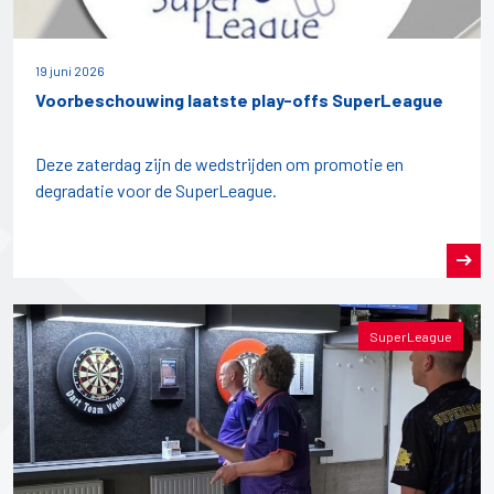
19 juni 2026
Voorbeschouwing laatste play-offs SuperLeague
Deze zaterdag zijn de wedstrijden om promotie en
degradatie voor de SuperLeague.
SuperLeague