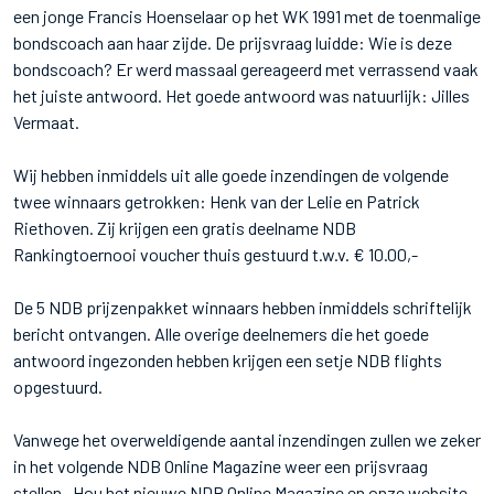
een jonge Francis Hoenselaar op het WK 1991 met de toenmalige
bondscoach aan haar zijde. De prijsvraag luidde: Wie is deze
bondscoach? Er werd massaal gereageerd met verrassend vaak
het juiste antwoord. Het goede antwoord was natuurlijk: Jilles
Vermaat.
Wij hebben inmiddels uit alle goede inzendingen de volgende
twee winnaars getrokken: Henk van der Lelie en Patrick
Riethoven. Zij krijgen een gratis deelname NDB
Rankingtoernooi voucher thuis gestuurd t.w.v. € 10.00,-
De 5 NDB prijzenpakket winnaars hebben inmiddels schriftelijk
bericht ontvangen. Alle overige deelnemers die het goede
antwoord ingezonden hebben krijgen een setje NDB flights
opgestuurd.
Vanwege het overweldigende aantal inzendingen zullen we zeker
in het volgende NDB Online Magazine weer een prijsvraag
stellen. Hou het nieuwe NDB Online Magazine en onze website