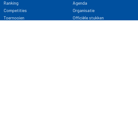
Ranking
Agenda
Competities
Organisatie
Toernooien
Officiële stukken
Selectie
Alle onderwerpen
NDB Darts
Kennisbank
KENNISBANK
CONTACT
Dartsport
Nederlandse Darts Bond
NDB Veilige dartsport
Archimedesbaan 7
Gedragsregels
3439 ME Nieuwegein
Reglementen
Dispensatie
030 - 2081 180
info@ndbdarts.nl
Alle onderwerpen