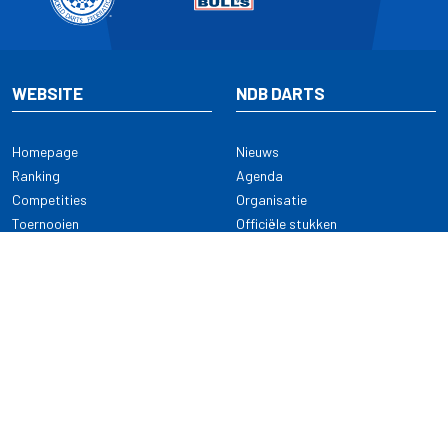
WEBSITE
NDB DARTS
Homepage
Nieuws
Ranking
Agenda
Competities
Organisatie
Toernooien
Officiële stukken
Selectie
Alle onderwerpen
NDB Darts
Kennisbank
KENNISBANK
CONTACT
Dartsport
Nederlandse Darts Bond
NDB Veilige dartsport
Archimedesbaan 7