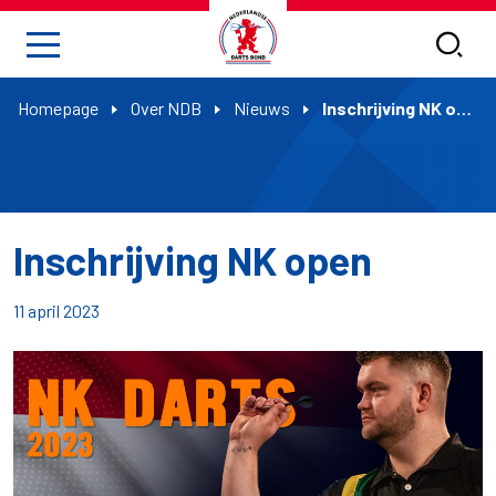
Homepage
Over NDB
Nieuws
Inschrijving NK open
Inschrijving NK open
11 april 2023