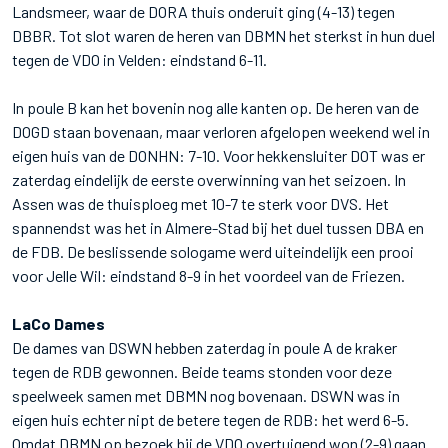
Landsmeer, waar de DORA thuis onderuit ging (4-13) tegen
DBBR. Tot slot waren de heren van DBMN het sterkst in hun duel
tegen de VDO in Velden: eindstand 6-11.
In poule B kan het bovenin nog alle kanten op. De heren van de
DOGD staan bovenaan, maar verloren afgelopen weekend wel in
eigen huis van de DONHN: 7-10. Voor hekkensluiter DOT was er
zaterdag eindelijk de eerste overwinning van het seizoen. In
Assen was de thuisploeg met 10-7 te sterk voor DVS. Het
spannendst was het in Almere-Stad bij het duel tussen DBA en
de FDB. De beslissende sologame werd uiteindelijk een prooi
voor Jelle Wil: eindstand 8-9 in het voordeel van de Friezen.
LaCo Dames
De dames van DSWN hebben zaterdag in poule A de kraker
tegen de RDB gewonnen. Beide teams stonden voor deze
speelweek samen met DBMN nog bovenaan. DSWN was in
eigen huis echter nipt de betere tegen de RDB: het werd 6-5.
Omdat DBMN op bezoek bij de VDO overtuigend won (2-9) gaan