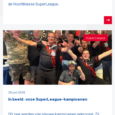
de Hoofdklasse SuperLeague.
SuperLeague
26 juni 2026
In beeld: onze SuperLeague-kampioenen
Dit jaar werden vier nieuwe kampioenen gekroond. Zij