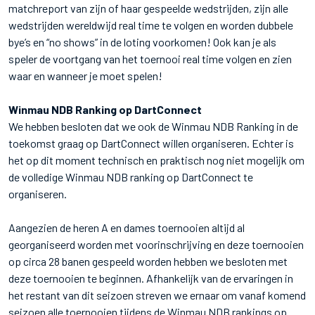
matchreport van zijn of haar gespeelde wedstrijden, zijn alle
wedstrijden wereldwijd real time te volgen en worden dubbele
bye’s en “no shows” in de loting voorkomen! Ook kan je als
speler de voortgang van het toernooi real time volgen en zien
waar en wanneer je moet spelen!
Winmau NDB Ranking op DartConnect
We hebben besloten dat we ook de Winmau NDB Ranking in de
toekomst graag op DartConnect willen organiseren. Echter is
het op dit moment technisch en praktisch nog niet mogelijk om
de volledige Winmau NDB ranking op DartConnect te
organiseren.
Aangezien de heren A en dames toernooien altijd al
georganiseerd worden met voorinschrijving en deze toernooien
op circa 28 banen gespeeld worden hebben we besloten met
deze toernooien te beginnen. Afhankelijk van de ervaringen in
het restant van dit seizoen streven we ernaar om vanaf komend
seizoen alle toernooien tijdens de Winmau NDB rankings op