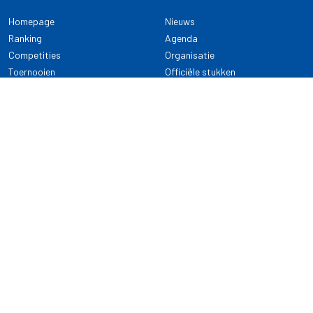
Homepage
Nieuws
Ranking
Agenda
Competities
Organisatie
Toernooien
Officiële stukken
Selectie
Alle onderwerpen
NDB Darts
Kennisbank
KENNISBANK
CONTACT
Dartsport
Nederlandse Darts Bond
NDB Veilige dartsport
Archimedesbaan 7
Gedragsregels
3439 ME Nieuwegein
Reglementen
Dispensatie
030 - 2081 180
info@ndbdarts.nl
Alle onderwerpen