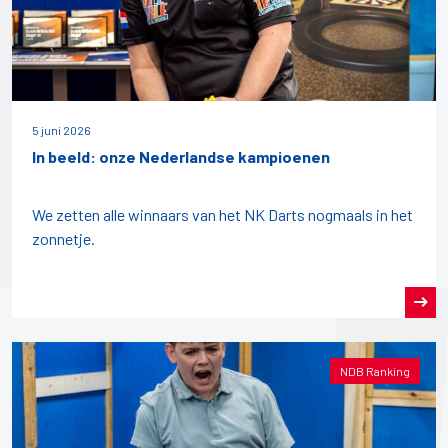
5 juni 2026
In beeld: onze Nederlandse kampioenen
We zetten alle winnaars van het NK Darts nogmaals in het
zonnetje.
NDB Ranking