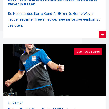
Wever in Assen
De Nederlandse Darts Bond (NDB) en De Bonte Wever
hebben recentelijk een nieuwe, meerjarige overeenkomst
gesloten.
Dutch Open Darts
2 april 2026