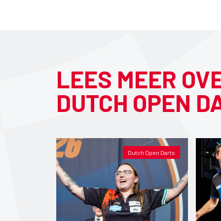
LEES MEER OV
DUTCH OPEN D
Dutch Open Darts