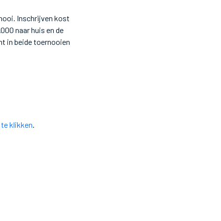
ooi. Inschrijven kost
.000 naar huis en de
ht in beide toernooien
 te klikken
.