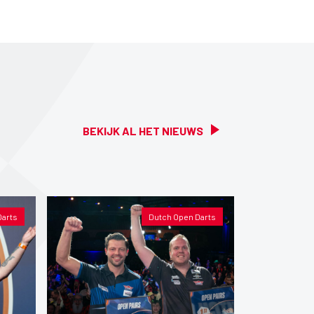
BEKIJK AL HET NIEUWS
Darts
Dutch Open Darts