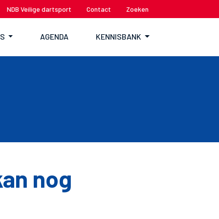
NDB Veilige dartsport
Contact
Zoeken
TS
AGENDA
KENNISBANK
kan nog