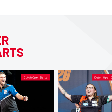
ER
ARTS
Dutch Open Darts
Dutch Open 