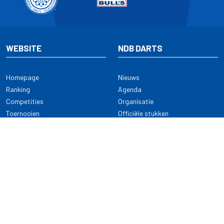
WEBSITE
NDB DARTS
Homepage
Nieuws
Ranking
Agenda
Competities
Organisatie
Toernooien
Officiële stukken
Selectie
Alle onderwerpen
NDB Darts
Kennisbank
KENNISBANK
CONTACT
Dartsport
Nederlandse Darts Bond
NDB Veilige dartsport
Archimedesbaan 7