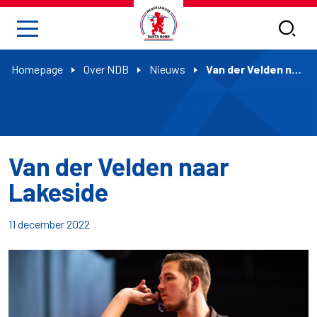
Homepage
Over NDB
Nieuws
Van der Velden naar Lakeside
Van der Velden naar
Lakeside
11 december 2022