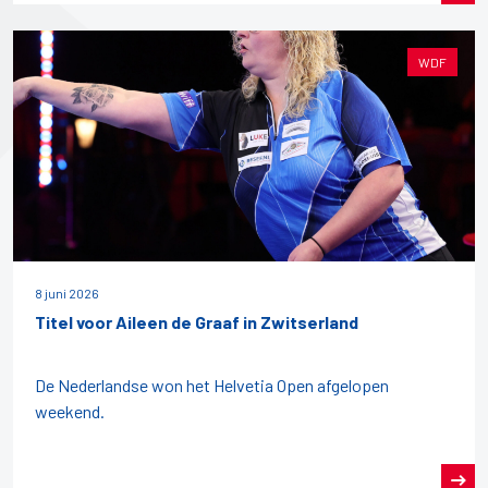
WDF
8 juni 2026
Titel voor Aileen de Graaf in Zwitserland
De Nederlandse won het Helvetia Open afgelopen
weekend.