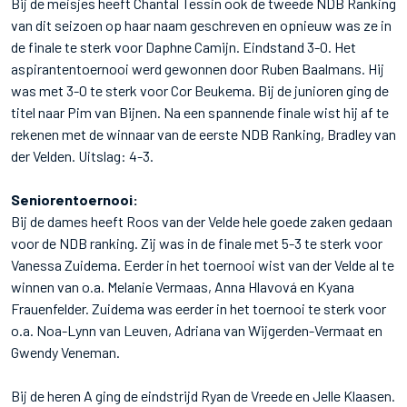
Bij de meisjes heeft Chantal Tessin ook de tweede NDB Ranking
van dit seizoen op haar naam geschreven en opnieuw was ze in
de finale te sterk voor Daphne Camijn. Eindstand 3-0. Het
aspirantentoernooi werd gewonnen door Ruben Baalmans. Hij
was met 3-0 te sterk voor Cor Beukema. Bij de junioren ging de
titel naar Pim van Bijnen. Na een spannende finale wist hij af te
rekenen met de winnaar van de eerste NDB Ranking, Bradley van
der Velden. Uitslag: 4-3.
Seniorentoernooi:
Bij de dames heeft Roos van der Velde hele goede zaken gedaan
voor de NDB ranking. Zij was in de finale met 5-3 te sterk voor
Vanessa Zuidema. Eerder in het toernooi wist van der Velde al te
winnen van o.a. Melanie Vermaas, Anna Hlavová en Kyana
Frauenfelder. Zuidema was eerder in het toernooi te sterk voor
o.a. Noa-Lynn van Leuven, Adriana van Wijgerden-Vermaat en
Gwendy Veneman.
Bij de heren A ging de eindstrijd Ryan de Vreede en Jelle Klaasen.