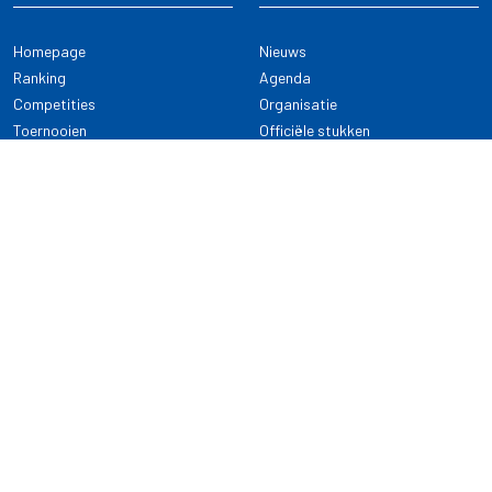
Homepage
Nieuws
Ranking
Agenda
Competities
Organisatie
Toernooien
Officiële stukken
Selectie
Alle onderwerpen
NDB Darts
Kennisbank
KENNISBANK
CONTACT
Dartsport
Nederlandse Darts Bond
NDB Veilige dartsport
Archimedesbaan 7
Gedragsregels
3439 ME Nieuwegein
Reglementen
Dispensatie
030 - 2081 180
info@ndbdarts.nl