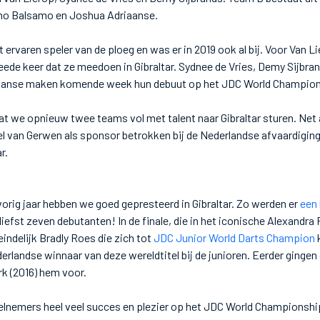
mo Balsamo en Joshua Adriaanse.
 ervaren speler van de ploeg en was er in 2019 ook al bij. Voor Van 
ede keer dat ze meedoen in Gibraltar. Sydnee de Vries, Demy Sijbra
iaanse maken komende week hun debuut op het JDC World Champion
t we opnieuw twee teams vol met talent naar Gibraltar sturen. Net a
el van Gerwen als sponsor betrokken bij de Nederlandse afvaardiging
r.
 vorig jaar hebben we goed gepresteerd in Gibraltar. Zo werden er
een
efst zeven debutanten! In de finale, die in het iconische Alexandra
indelijk Bradly Roes die zich tot
JDC Junior World Darts Champion
rlandse winnaar van deze wereldtitel bij de junioren. Eerder gingen 
rk (2016) hem voor.
elnemers heel veel succes en plezier op het JDC World Championshi