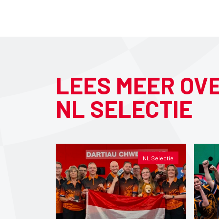
LEES MEER OV
NL SELECTIE
NL Selectie