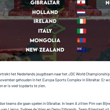
trekt het Nederlands jeugdteam naar het JDC World Championship
november gehouden in het Europa Sports Complex in Gibraltar. Er wo
 er is veel topdarts te zien.
dse teams die gaan spelen in Gibraltar. In team A zitten Pim van Bij
van Lierop, Sydnee de Vries en Demy Sijbrands. Team B bestaat uit