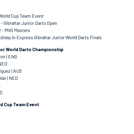
 World Cup Team Event
 Gibraltar Junior Darts Open
2 - MVG Masters
oliday In Express Gibraltar Junior World Darts Finals
ior World Darts Championship
on | ENG
 NED
iguez | AUS
elde | NED
E
ED
ld Cup Team Event