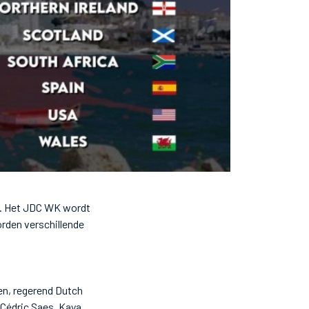
. Het JDC WK wordt
rden verschillende
nen, regerend Dutch
 Cédric Saes, Kaya