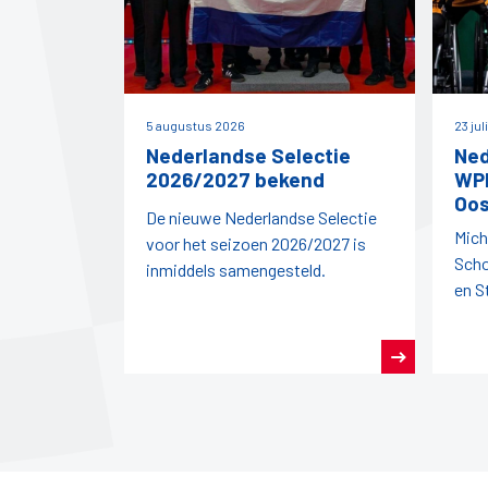
5 augustus 2026
23 jul
Nederlandse Selectie
Ned
2026/2027 bekend
WPD
Oos
De nieuwe Nederlandse Selectie
Mich
voor het seizoen 2026/2027 is
Scho
inmiddels samengesteld.
en S
vert
dit j