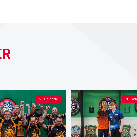
ER
NL Selectie
NL Sel