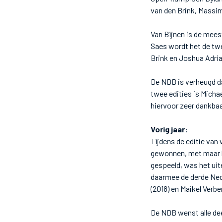
van den Brink, Massi
Van Bijnen is de meest
Saes wordt het de twe
Brink en Joshua Adr
De NDB is verheugd da
twee edities is Micha
hiervoor zeer dankbaa
Vorig jaar:
Tijdens de editie van
gewonnen, met maar li
gespeeld, was het uite
daarmee de derde Nede
(2018) en Maikel Verbe
De NDB wenst alle de