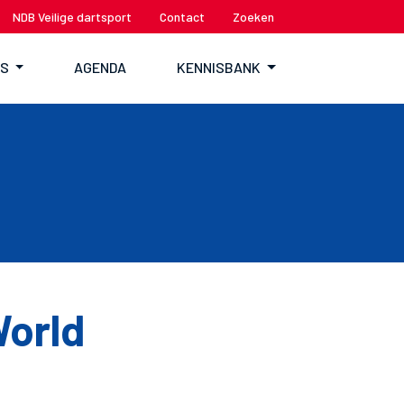
NDB Veilige dartsport
Contact
Zoeken
TS
AGENDA
KENNISBANK
World