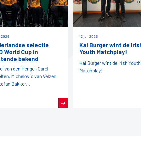
i 2026
12 juli 2026
erlandse selectie
Kai Burger wint de Iris
 World Cup in
Youth Matchplay!
tende bekend
Kai Burger wint de Irish Youth
el van den Hengel, Carel
Matchplay!
lten, Michelovic van Velzen
tefan Bakker
egenwoordigen ons land later
aar.