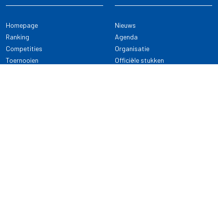
Homepage
Nieuws
Ranking
Agenda
Competities
Organisatie
Toernooien
Officiële stukken
Selectie
Alle onderwerpen
NDB Darts
Kennisbank
KENNISBANK
CONTACT
Dartsport
Nederlandse Darts Bond
NDB Veilige dartsport
Archimedesbaan 7
Gedragsregels
3439 ME Nieuwegein
Reglementen
Dispensatie
030 - 2081 180
info@ndbdarts.nl