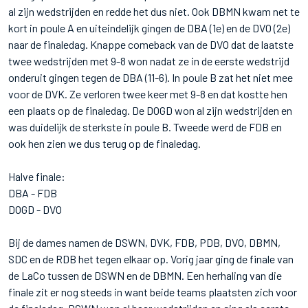
al zijn wedstrijden en redde het dus niet. Ook DBMN kwam net te
kort in poule A en uiteindelijk gingen de DBA (1e) en de DVO (2e)
naar de finaledag. Knappe comeback van de DVO dat de laatste
twee wedstrijden met 9-8 won nadat ze in de eerste wedstrijd
onderuit gingen tegen de DBA (11-6). In poule B zat het niet mee
voor de DVK. Ze verloren twee keer met 9-8 en dat kostte hen
een plaats op de finaledag. De DOGD won al zijn wedstrijden en
was duidelijk de sterkste in poule B. Tweede werd de FDB en
ook hen zien we dus terug op de finaledag.
Halve finale:
DBA - FDB
DOGD - DVO
Bij de dames namen de DSWN, DVK, FDB, PDB, DVO, DBMN,
SDC en de RDB het tegen elkaar op. Vorig jaar ging de finale van
de LaCo tussen de DSWN en de DBMN. Een herhaling van die
finale zit er nog steeds in want beide teams plaatsten zich voor