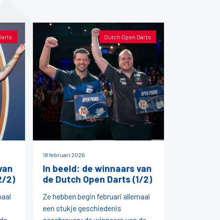
Darts
Dutch Open Darts
18 februari 2026
van
In beeld: de winnaars van
2/2)
de Dutch Open Darts (1/2)
maal
Ze hebben begin februari allemaal
een stukje geschiedenis
 de
geschreven; de winnaars van de