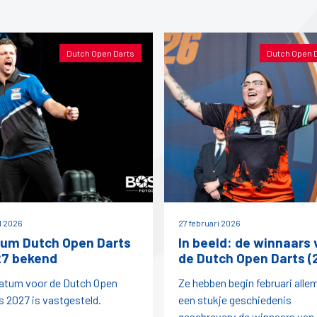
Dutch Open Darts
Dutch Open 
il 2026
27 februari 2026
um Dutch Open Darts
In beeld: de winnaars 
7 bekend
de Dutch Open Darts (
atum voor de Dutch Open
Ze hebben begin februari alle
s 2027 is vastgesteld.
een stukje geschiedenis
geschreven; de winnaars van