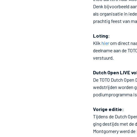
Denk bijvoorbeeld aan
als organisatie in ie
prachtig feest van m
Loting:
Klik
hier
om direct naa
deelname aan de TOTO 
verstuurd.
Dutch Open LIVE vo
De TOTO Dutch Open Da
wedstrijden worden ge
podiumprogramma is 
Vorige editie:
Tijdens de Dutch Open
ging destijds met de d
Montgomery werd de Du