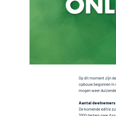
Op dit moment zijn de
opbouw begonnen in de
mogen weer duizenden
Aantal deelnemers
De komende editie zul
3100 darters naar As