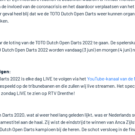
 de invloed van de coronacrisis en het daardoor verplaatsen van het
der geval heel blij dat we de TOTO Dutch Open Darts weer kunnen organ
aken.
r de loting van de TOTO Dutch Open Darts 2022 te gaan. De spelersk
Dutch Open Darts 2022 worden vandaag (3 juni) en morgen (4 juni) 
lgen:
rts 2022 is elke dag LIVE te volgen via het
YouTube-kanaal van de
speeld op de tribunebanen en die zullen wij live streamen. Het spec
zondag LIVE te zien op RTV Drenthe!
 Darts 2020, wat al weer heel lang geleden lijkt, was er Nederlands s
amestitel aan de haal. Zij wist de eindstrijd te winnen van Anca Zijl
tch Open Darts kampioen bij de heren. De schot versloeg in de fina