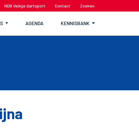
NDB Veilige dartsport
Contact
Zoeken
TS
AGENDA
KENNISBANK
ijna