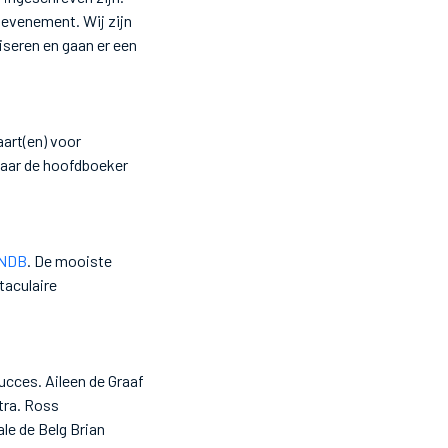
 evenement. Wij zijn
iseren en gaan er een
aart(en) voor
naar de hoofdboeker
 NDB
. De mooiste
taculaire
ucces. Aileen de Graaf
stra. Ross
le de Belg Brian