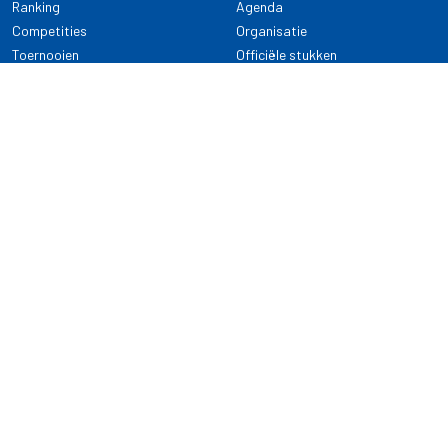
Ranking
Agenda
Competities
Organisatie
Toernooien
Officiële stukken
Selectie
Alle onderwerpen
NDB Darts
Kennisbank
KENNISBANK
CONTACT
Dartsport
Nederlandse Darts Bond
NDB Veilige dartsport
Archimedesbaan 7
Gedragsregels
3439 ME Nieuwegein
Reglementen
Dispensatie
030 - 2081 180
info@ndbdarts.nl
Alle onderwerpen