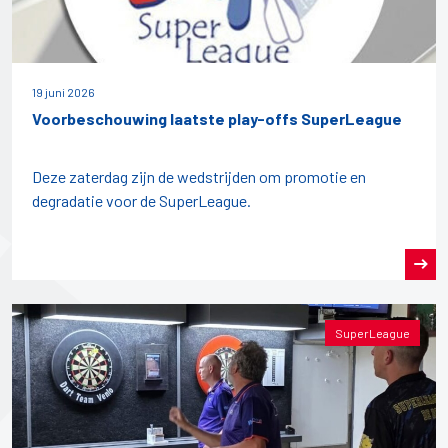
19 juni 2026
Voorbeschouwing laatste play-offs SuperLeague
Deze zaterdag zijn de wedstrijden om promotie en
degradatie voor de SuperLeague.
SuperLeague