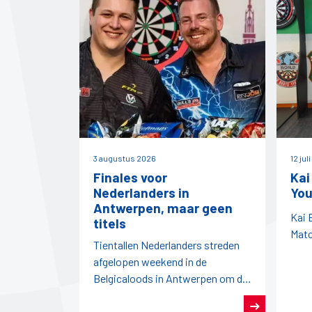
3 augustus 2026
12 jul
Finales voor
Kai
Nederlanders in
You
Antwerpen, maar geen
Kai 
titels
Matc
Tientallen Nederlanders streden
afgelopen weekend in de
Belgicaloods in Antwerpen om de
titels tijdens het Open Antwerpen
en het Open België.