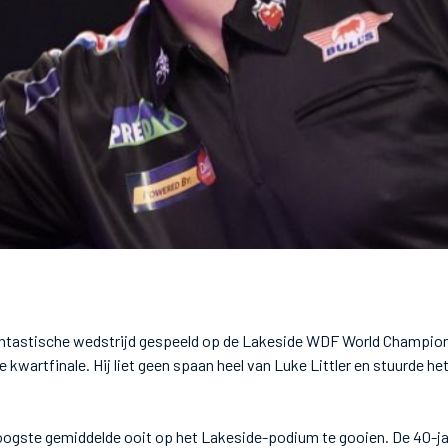
antastische wedstrijd gespeeld op de Lakeside WDF World Champion
 kwartfinale. Hij liet geen spaan heel van Luke Littler en stuurde het
oogste gemiddelde ooit op het Lakeside-podium te gooien. De 40-jar