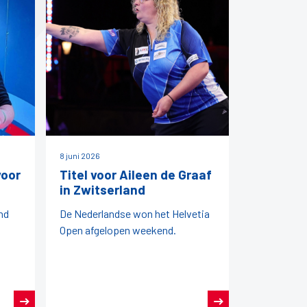
8 juni 2026
voor
Titel voor Aileen de Graaf
in Zwitserland
nd
De Nederlandse won het Helvetia
Open afgelopen weekend.