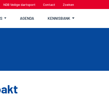
NDB Veilige dartsport
Contact
Zoeken
TS
AGENDA
KENNISBANK
pakt