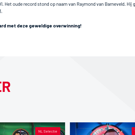
91. Het oude record stond op naam van Raymond van Barneveld. Hij 
3.
hard met deze geweldige overwinning!
ER
NL Selectie