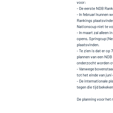
voor:
- De eerste NDB Ranki
- In februari kunnen
Rankings plaatsvinden
Nationscup niet te v
- In maart zal alleen
opens, Springcup (Ne
plaatsvinden.
- Te zien is dat er op
plannen van een NDB r
onderzocht worden ov
- Vanwege bovenstaand
tot het einde van juni
- De internationale pl
tegen die tijd bekeke
De planning voor het r