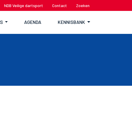
NDB Veilige dartsport
Contact
Zoeken
TS
AGENDA
KENNISBANK