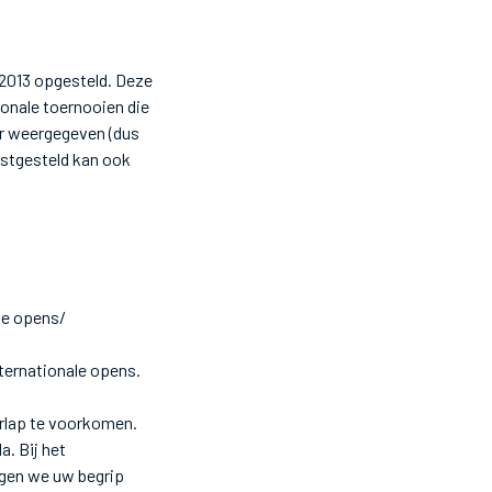
 2013 opgesteld. Deze
tionale toernooien die
aar weergegeven (dus
vastgesteld kan ook
ale opens/
nternationale opens.
erlap te voorkomen.
a. Bij het
agen we uw begrip