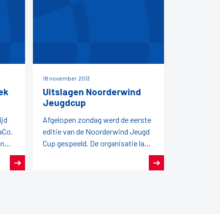
18 november 2013
ek
Uitslagen Noorderwind
Jeugdcup
ijd
Afgelopen zondag werd de eerste
aCo.
editie van de Noorderwind Jeugd
en
Cup gespeeld. De organisatie lag
jden
in handen van de FDB en zij zetten
een succesvolle eerste