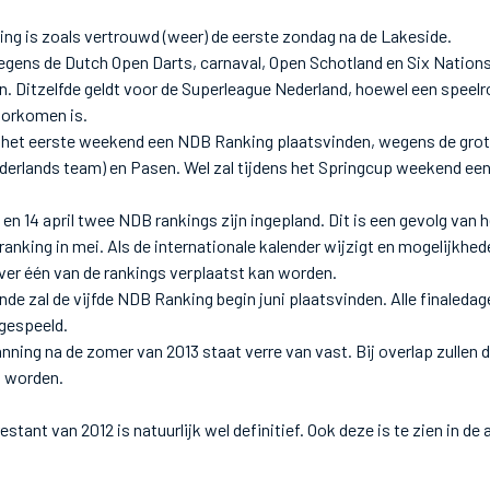
ng is zoals vertrouwd (weer) de eerste zondag na de Lakeside.
 wegens de Dutch Open Darts, carnaval, Open Schotland en Six Natio
. Ditzelfde geldt voor de Superleague Nederland, hoewel een speelro
oorkomen is.
 in het eerste weekend een NDB Ranking plaatsvinden, wegens de grot
derlands team) en Pasen. Wel zal tijdens het Springcup weekend ee
 7 en 14 april twee NDB rankings zijn ingepland. Dit is een gevolg van 
anking in mei. Als de internationale kalender wijzigt en mogelijkhede
er één van de rankings verplaatst kan worden.
e zal de vijfde NDB Ranking begin juni plaatsvinden. Alle finaleda
 gespeeld.
anning na de zomer van 2013 staat verre van vast. Bij overlap zullen
n worden.
estant van 2012 is natuurlijk wel definitief. Ook deze is te zien in de