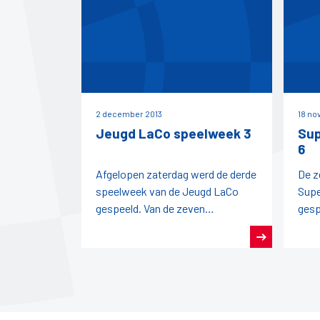
2 december 2013
18 no
Jeugd LaCo speelweek 3
Sup
6
Afgelopen zaterdag werd de derde
De z
speelweek van de Jeugd LaCo
Supe
gespeeld. Van de zeven
gesp
deelnemende teams kwam alleen
acti
de RDB-1 niet in actie.Het tweede
weds
team
gelij