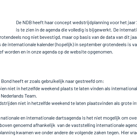
De NDB heeft haar concept wedstrijdplanning voor het jaar
is te zien in de agenda die volledig is bijgewerkt. De interna
grotendeels nog niet bevestigd, maar op basis van de data van dit j
s de internationale kalender (hopelijk) in september grotendeels is 
tief worden en in onze agenda op de website opgenomen.
Bond heeft er zoals gebruikelijk naar gestreefd om:
en niet in hetzelfde weekend plaats te laten vinden als internation
 Nederlands Team.
trijden niet in hetzelfde weekend te laten plaatsvinden als grote i
nationale en internationale dartsagenda is het niet mogelijk om ov
rboven genoemd afhankelijk van de vaststelling internationale agend
planning kwamen we onder andere de volgende zaken tegen. Hier vr