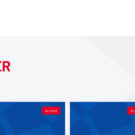
ER
Archief
Ar