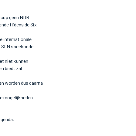
nscup geen NDB
nde tijdens de Six
e internationale
n SLN speelronde
het niet kunnen
n biedt zal
gen worden dus daarna
 de mogelijkheden
 agenda.