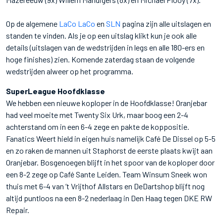
Op de algemene
LaCo LaCo
en
SLN
pagina zijn alle uitslagen en
standen te vinden. Als je op een uitslag klikt kun je ook alle
details (uitslagen van de wedstrijden in legs en alle 180-ers en
hoge finishes) zien. Komende zaterdag staan de volgende
wedstrijden alweer op het programma.
SuperLeague Hoofdklasse
We hebben een nieuwe koploper in de Hoofdklasse! Oranjebar
had veel moeite met Twenty Six Urk, maar boog een 2-4
achterstand om in een 6-4 zege en pakte de koppositie.
Fanatics Weert hield in eigen huis namelijk Café De Dissel op 5-5
en zo raken de mannen uit Staphorst de eerste plaats kwijt aan
Oranjebar. Bosgenoegen blijft in het spoor van de koploper door
een 8-2 zege op Café Sante Leiden. Team Winsum Sneek won
thuis met 6-4 van ‘t Vrijthof Allstars en DeDartshop blijft nog
altijd puntloos na een 8-2 nederlaag in Den Haag tegen DKE RW
Repair.