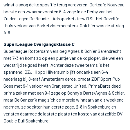
winst alsnog de koppositie terug veroveren. Dartcafe Nouveau
boekte een zwaarbevochten 6-4 zege in de Derby van het
Zuiden tegen De Reunie – Adroparket, terwijl SL Het Geveltje
thuis verloor van Parketvloermeesters. Ook hier was de uitslag
4-6.
SuperLeague Overgangsklasse C
Superleague Rotterdam versloeg Agnes & Schier Barendrecht
met 7-3 en komt zo op een puntje van de koploper, die wel een
wedstrijd te goed heeft. Achter deze twee teams is het
spannend, DZJ Hippo Hilversum blijft ondanks een 6-4
nederlaag bij 8-eraf Amsterdam derde, omdat ZDF Sport Pub
Goes met 9-1 verloor van Oranjestad United. PrimaDarts deed
prima zaken met een 9-1 zege op Sonny’s Darts/Agnes & Schier,
maar De Ganzerik mag zich de morele winnaar van dit weekend
noemen, ze boekten hun eerste zege, 2-8 in Spakenburg en
verlaten daarmee de laatste plaats ten koste van datzelfde DV
Double Bull Spakenburg.