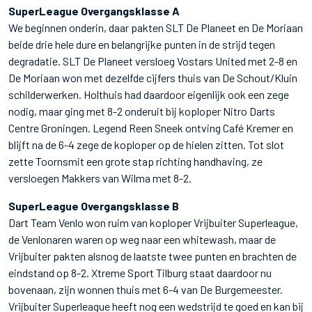
SuperLeague Overgangsklasse A
We beginnen onderin, daar pakten SLT De Planeet en De Moriaan
beide drie hele dure en belangrijke punten in de strijd tegen
degradatie. SLT De Planeet versloeg Vostars United met 2-8 en
De Moriaan won met dezelfde cijfers thuis van De Schout/Kluin
schilderwerken. Holthuis had daardoor eigenlijk ook een zege
nodig, maar ging met 8-2 onderuit bij koploper Nitro Darts
Centre Groningen. Legend Reen Sneek ontving Café Kremer en
blijft na de 6-4 zege de koploper op de hielen zitten. Tot slot
zette Toornsmit een grote stap richting handhaving, ze
versloegen Makkers van Wilma met 8-2.
SuperLeague Overgangsklasse B
Dart Team Venlo won ruim van koploper Vrijbuiter Superleague,
de Venlonaren waren op weg naar een whitewash, maar de
Vrijbuiter pakten alsnog de laatste twee punten en brachten de
eindstand op 8-2. Xtreme Sport Tilburg staat daardoor nu
bovenaan, zijn wonnen thuis met 6-4 van De Burgemeester.
Vrijbuiter Superleague heeft nog een wedstrijd te goed en kan bij