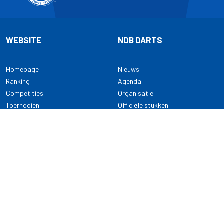
WEBSITE
NDB DARTS
Homepage
Nieuws
Ranking
Agenda
Competities
Organisatie
Toernooien
Officiële stukken
Selectie
Alle onderwerpen
NDB Darts
Kennisbank
KENNISBANK
CONTACT
Dartsport
Nederlandse Darts Bond
NDB Veilige dartsport
Archimedesbaan 7