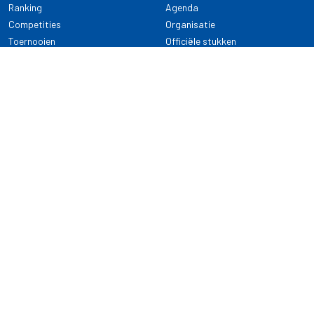
Ranking
Agenda
Competities
Organisatie
Toernooien
Officiële stukken
Selectie
Alle onderwerpen
NDB Darts
Kennisbank
KENNISBANK
CONTACT
Dartsport
Nederlandse Darts Bond
NDB Veilige dartsport
Archimedesbaan 7
Gedragsregels
3439 ME Nieuwegein
Reglementen
Dispensatie
030 - 2081 180
info@ndbdarts.nl
Alle onderwerpen