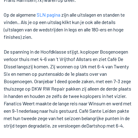
Op de algemene
SLN pagina
zijn alle uitslagen en standen te
vinden.. Als je op een uitslag klikt kun je ook alle details
(uitslagen van de wedstrijden in legs en alle 180-ers en hoge
finishes) zien.
De spanning in de Hoofdklasse stijgt, koploper Bosgenoegen
verloor thuis met 4-6 van ‘t Vrijthof Allstars en ziet Café De
Dissel langszij komen. Zij wonnen op Urk met 6-4 van Twenty
Six en nemen op puntensaldo de 1e plaats over van
Bosgenoegen. Oranjebar 1 deed goede zaken, met een 7-3 zege
thuiszege op DKW RW Repair pakken zij alleen de derde plaats
in handen en houden ze zelfs de twee koplopers in het vizier.
Fanatics Weert maakte de lange reis naar Winsum en werd met
een 9-1 nederlaag naar huis gestuurd. Café Sante Leiden pakte
met hun tweede zege van het seizoen belangrijke punten in de
strijd tegen degradatie, ze versloegen deDartshop met 6-4.