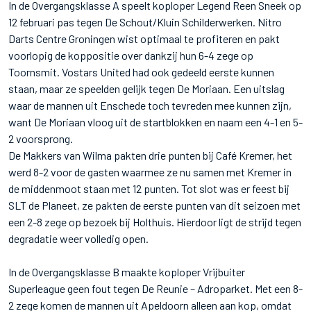
In de Overgangsklasse A speelt koploper Legend Reen Sneek op
12 februari pas tegen De Schout/Kluin Schilderwerken. Nitro
Darts Centre Groningen wist optimaal te profiteren en pakt
voorlopig de koppositie over dankzij hun 6-4 zege op
Toornsmit. Vostars United had ook gedeeld eerste kunnen
staan, maar ze speelden gelijk tegen De Moriaan. Een uitslag
waar de mannen uit Enschede toch tevreden mee kunnen zijn,
want De Moriaan vloog uit de startblokken en naam een 4-1 en 5-
2 voorsprong.
De Makkers van Wilma pakten drie punten bij Café Kremer, het
werd 8-2 voor de gasten waarmee ze nu samen met Kremer in
de middenmoot staan met 12 punten. Tot slot was er feest bij
SLT de Planeet, ze pakten de eerste punten van dit seizoen met
een 2-8 zege op bezoek bij Holthuis. Hierdoor ligt de strijd tegen
degradatie weer volledig open.
In de Overgangsklasse B maakte koploper Vrijbuiter
Superleague geen fout tegen De Reunie – Adroparket. Met een 8-
2 zege komen de mannen uit Apeldoorn alleen aan kop, omdat