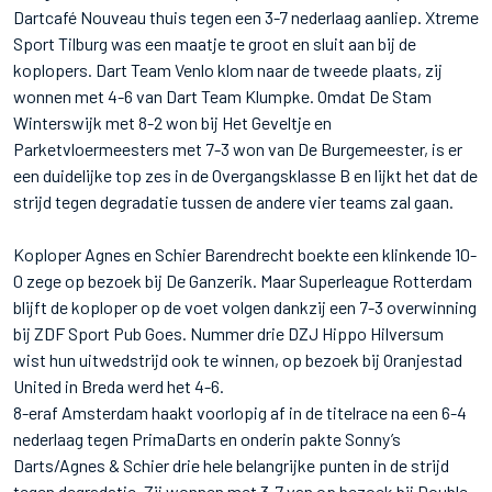
Dartcafé Nouveau thuis tegen een 3-7 nederlaag aanliep. Xtreme
Sport Tilburg was een maatje te groot en sluit aan bij de
koplopers. Dart Team Venlo klom naar de tweede plaats, zij
wonnen met 4-6 van Dart Team Klumpke. Omdat De Stam
Winterswijk met 8-2 won bij Het Geveltje en
Parketvloermeesters met 7-3 won van De Burgemeester, is er
een duidelijke top zes in de Overgangsklasse B en lijkt het dat de
strijd tegen degradatie tussen de andere vier teams zal gaan.
Koploper Agnes en Schier Barendrecht boekte een klinkende 10-
0 zege op bezoek bij De Ganzerik. Maar Superleague Rotterdam
blijft de koploper op de voet volgen dankzij een 7-3 overwinning
bij ZDF Sport Pub Goes. Nummer drie DZJ Hippo Hilversum
wist hun uitwedstrijd ook te winnen, op bezoek bij Oranjestad
United in Breda werd het 4-6.
8-eraf Amsterdam haakt voorlopig af in de titelrace na een 6-4
nederlaag tegen PrimaDarts en onderin pakte Sonny’s
Darts/Agnes & Schier drie hele belangrijke punten in de strijd
tegen degradatie. Zij wonnen met 3-7 van op bezoek bij Double