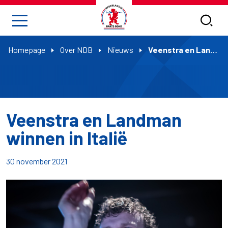
Homepage
Over NDB
Nieuws
Veenstra en Landman winnen in Italië
Veenstra en Landman
winnen in Italië
30 november 2021