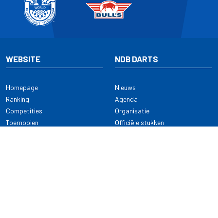
WEBSITE
NDB DARTS
Homepage
Nieuws
Ranking
Agenda
Competities
Organisatie
Toernooien
Officiële stukken
Selectie
Alle onderwerpen
NDB Darts
Kennisbank
KENNISBANK
CONTACT