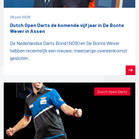
26 juni 2026
Dutch Open Darts de komende vijf jaar in De Bonte
Wever in Assen
De Nederlandse Darts Bond (NDB) en De Bonte Wever
hebben recentelijk een nieuwe, meerjarige overeenkomst
gesloten.
Dutch Open Darts