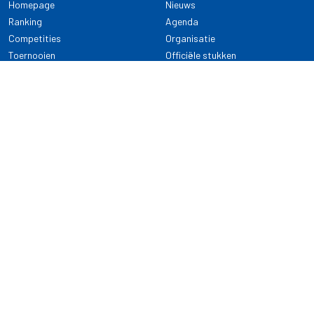
Homepage
Nieuws
Ranking
Agenda
Competities
Organisatie
Toernooien
Officiële stukken
Selectie
Alle onderwerpen
NDB Darts
Kennisbank
KENNISBANK
CONTACT
Dartsport
Nederlandse Darts Bond
NDB Veilige dartsport
Archimedesbaan 7
Gedragsregels
3439 ME Nieuwegein
Reglementen
Dispensatie
030 - 2081 180
info@ndbdarts.nl
Alle onderwerpen