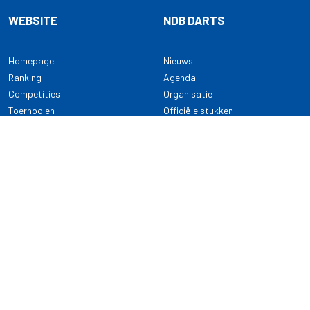
WEBSITE
NDB DARTS
Homepage
Nieuws
Ranking
Agenda
Competities
Organisatie
Toernooien
Officiële stukken
Selectie
Alle onderwerpen
NDB Darts
Kennisbank
KENNISBANK
CONTACT
Dartsport
Nederlandse Darts Bond
NDB Veilige dartsport
Archimedesbaan 7
Gedragsregels
3439 ME Nieuwegein
Reglementen