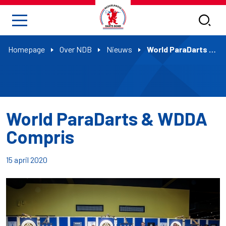
Homepage
Over NDB
Nieuws
World ParaDarts & WDDA Compris
World ParaDarts & WDDA
Compris
15 april 2020