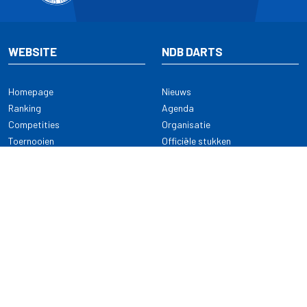
WEBSITE
NDB DARTS
Homepage
Nieuws
Ranking
Agenda
Competities
Organisatie
Toernooien
Officiële stukken
Selectie
Alle onderwerpen
NDB Darts
Kennisbank
KENNISBANK
CONTACT
Dartsport
Nederlandse Darts Bond
NDB Veilige dartsport
Archimedesbaan 7