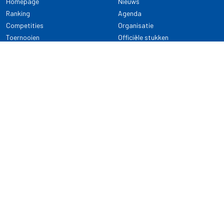
Homepage
Nieuws
Ranking
Agenda
Competities
Organisatie
Toernooien
Officiële stukken
Selectie
Alle onderwerpen
NDB Darts
Kennisbank
KENNISBANK
CONTACT
Dartsport
Nederlandse Darts Bond
NDB Veilige dartsport
Archimedesbaan 7
Gedragsregels
3439 ME Nieuwegein
Reglementen
Dispensatie
030 - 2081 180
info@ndbdarts.nl
Alle onderwerpen