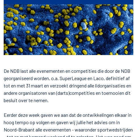
De NDB last alle evenementen en competities die door de NDB
georganiseerd worden, o.a. SuperLeague en Laco, definitief af
tot en met 31 maart en verzoekt dringend alle lidorganisaties en
andere organisatoren van (darts)competities en toernooien dit
besluit over te nemen.
Eerder deze week gaven we aan dat de ontwikkelingen elkaar in
hoog tempo op volgen en gaven wij jullie het advies om in
Noord-Brabant alle evenementen - waaronder sportwedstrijden
– tot en met komend weekend af te gelasten. Het was goed om