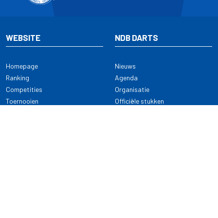
WEBSITE
NDB DARTS
Homepage
Nieuws
Ranking
Agenda
Competities
Organisatie
Toernooien
Officiële stukken
Selectie
Alle onderwerpen
NDB Darts
Kennisbank
KENNISBANK
CONTACT
Dartsport
Nederlandse Darts Bond
NDB Veilige dartsport
Archimedesbaan 7