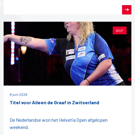
WDF
8 juni 2026
Titel voor Aileen de Graaf in Zwitserland
De Nederlandse won het Helvetia Open afgelopen
weekend.