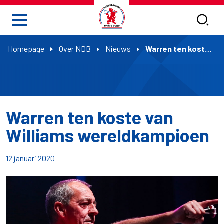
Homepage
Over NDB
Nieuws
Warren ten koste van Williams wereldkampioen
Warren ten koste van
Williams wereldkampioen
12 januari 2020